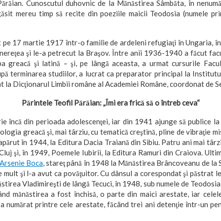
l Părăian. Cunoscutul duhovnic de la Mănăstirea Sâmbăta, în nenumăr
 găsit mereu timp să recite din poeziile maicii Teodosia (numele pri
 pe 17 martie 1917 într-o familie de ardeleni refugiaţi în Ungaria, î
inereţea şi le-a petrecut la Braşov. Între anii 1936-1940 a făcut facu
ba greacă şi latină – şi, pe lângă aceasta, a urmat cursurile Facult
pă terminarea studiilor, a lucrat ca preparator principal la Institu
rat la Dicţionarul Limbii române al Academiei Române, coordonat de Se
Părintele Teofil Părăian: „Îmi era frică să o întreb ceva“
ie încă din perioada adolescenţei, iar din 1941 ajunge să publice la
ologia greacă şi, mai târziu, cu tematică creştină, pline de vibraţie m
a apărut în 1944, la Editura Dacia Traiană din Sibiu. Patru ani mai târ
Cluj şi, în 1949, Poemele Iubirii, la Editura Ramuri din Craiova. Ulti
Arsenie Boca
, stareţ până în 1948 la Mănăstirea Brâncoveanu de la 
e mult şi l-a avut ca povăţuitor. Cu dânsul a corespondat şi păstrat l
stirea Vladimireşti de lângă Tecuci, în 1948, sub numele de Teodosia.
nd mănăstirea a fost închisă, o parte din maici arestate, iar celelel
 numărat printre cele arestate, făcând trei ani detenţie într-un pe