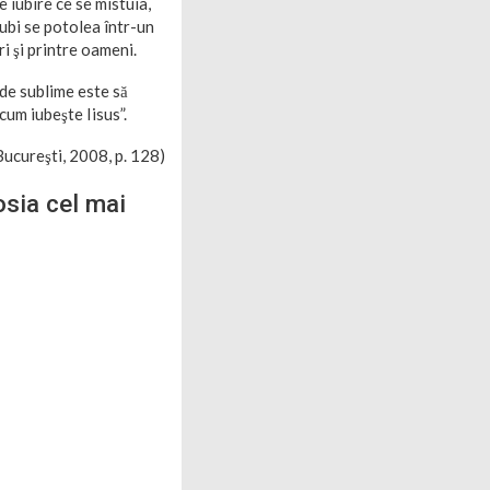
 iubire ce se mistuia,
 iubi se potolea într-un
ri şi printre oameni.
de sublime este să
 cum iubeşte Iisus”.
Bucureşti, 2008, p. 128)
osia cel mai