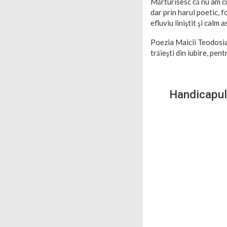
Mărturisesc că nu am cu
dar prin harul poetic, f
efluviu liniştit şi calm
Poezia Maicii Teodosia
trăieşti din iubire, pent
Handicapul 