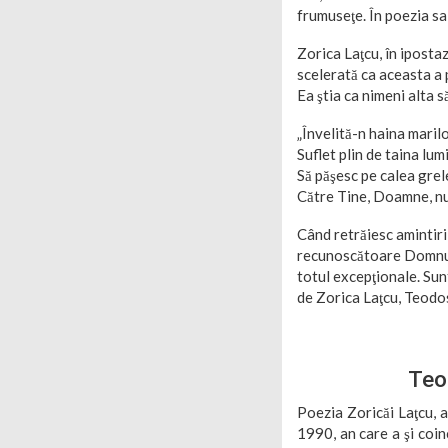
frumuseţe. În poezia sa
Zorica Laţcu, în iposta
scelerată ca aceasta a p
Ea ştia ca nimeni alta 
„Învelită-n haina maril
Suflet plin de taina lumi
Să păşesc pe calea grele
Către Tine, Doamne, nu
Când retrăiesc amintiri
recunoscătoare Domnulu
totul excepţionale. Sun
de Zorica Laţcu, Teodosi
Teo
Poezia Zoricăi Laţcu, a
1990, an care a şi coi