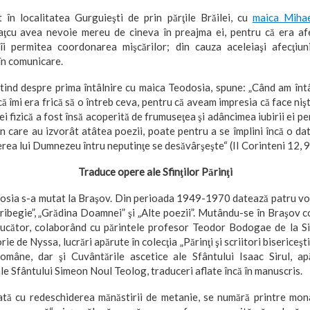
 în localitatea Gurguieşti de prin părţile Brăilei, cu
maica Miha
aţcu avea nevoie mereu de cineva în preajma ei, pentru că era afe
îi permitea coordonarea mişcărilor; din cauza aceleiaşi afecţiu
 în comunicare.
stind despre prima întâlnire cu maica Teodosia, spune: „Când am înt
că îmi era frică să o întreb ceva, pentru că aveam impresia că face nişt
 ei fizică a fost însă acoperită de frumuseţea şi adâncimea iubirii ei p
in care au izvorât atâtea poezii, poate pentru a se împlini încă o d
erea lui Dumnezeu întru neputinţe se desăvârşeşte“ (II Corinteni 12, 9
Traduce opere ale Sfinţilor Părinţi
osia s-a mutat la Braşov. Din perioada 1949-1970 datează patru vol
pribegie”, „Grădina Doamnei” şi „Alte poezii”. Mutându-se în Braşov c
ducător, colaborând cu părintele profesor Teodor Bodogae de la Si
ie de Nyssa, lucrări apărute în colecţia „Părinţi şi scriitori bisericeşti
Române, dar şi Cuvântările ascetice ale Sfântului Isaac Sirul, a
le Sfântului Simeon Noul Teolog, traduceri aflate încă în manuscris.
tă cu redeschiderea mănăstirii de metanie, se numără printre mona