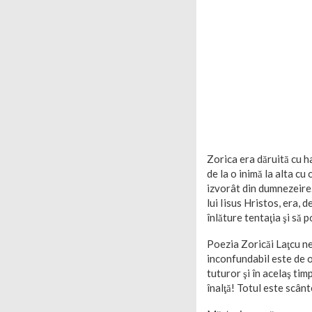
Zorica era dăruită cu h
de la o inimă la alta cu
izvorât din dumnezeire. 
lui Iisus Hristos, era, 
înlăture tentaţia şi să 
Poezia Zoricăi Laţcu ne a
inconfundabil este de o 
tuturor şi în acelaş tim
înalţă! Totul este scânt