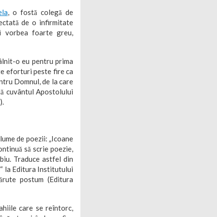
ela
, o fostă colegă de
ctată de o infirmitate
ni vorbea foarte greu,
âlnit-o eu pentru prima
e eforturi peste fire ca
entru Domnul, de la care
ată cuvântul Apostolului
).
ume de poezii: „Icoane
ontinuă să scrie poezie,
biu. Traduce astfel din
“ la Editura Institutului
părute postum (Editura
hiile care se reîntorc,