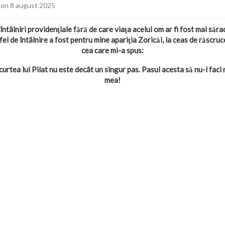
on 8 august 2025
întâlniri providenţiale fără de care viaţa acelui om ar fi fost mai sărac
stfel de întâlnire a fost pentru mine apariţia Zoricăi, la ceas de răscruc
cea care mi-a spus:
curtea lui Pilat nu este decât un singur pas. Pasul acesta să nu-l faci 
mea!