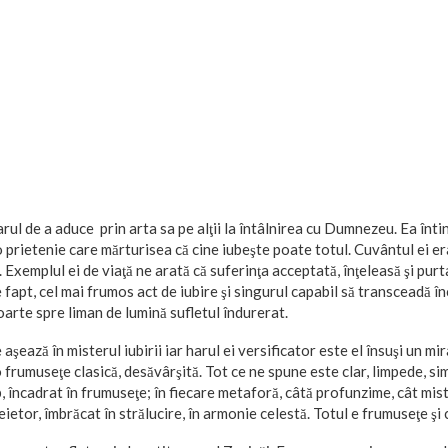
arul de a aduce prin arta sa pe alţii la întâlnirea cu Dumnezeu. Ea înti
 o prietenie care mărturisea că cine iubeşte poate totul. Cuvântul ei e
Exemplul ei de viaţă ne arată că suferinţa acceptată, înţeleasă şi purt
de fapt, cel mai frumos act de iubire şi singurul capabil să transceadă î
poarte spre liman de lumină sufletul îndurerat.
şează în misterul iubirii iar harul ei versificator este el însuşi un mira
frumuseţe clasică, desăvârşită. Tot ce ne spune este clar, limpede, sim
p, încadrat în frumuseţe; în fiecare metaforă, câtă profunzime, cât mis
eietor, îmbrăcat în strălucire, în armonie celestă. Totul e frumuseţe şi 