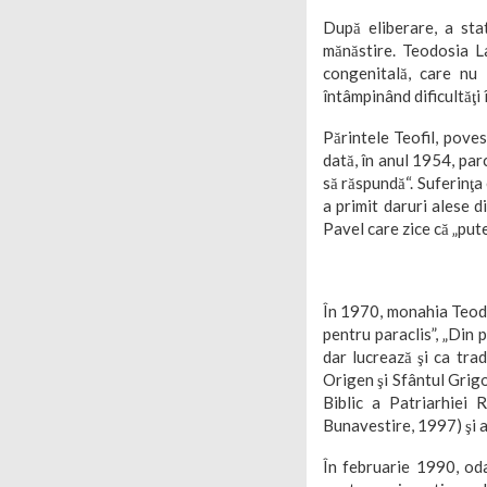
După eliberare, a stat
mănăstire. Teodosia L
congenitală, care nu 
întâmpinând dificultăţi
Părintele Teofil, pove
dată, în anul 1954, par
să răspundă“. Suferinţa
a primit daruri alese d
Pavel care zice că „put
În 1970, monahia Teod
pentru paraclis”, „Din 
dar lucrează şi ca tra
Origen şi Sfântul Grigor
Biblic a Patriarhiei 
Bunavestire, 1997) şi a
În februarie 1990, oda