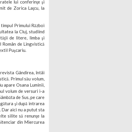
atele lui conferinţe şi
mit de Zorica Laţcu, la
n timpul Primului Război
ltatea la Cluj, studiind
ăţii de litere, limba şi
tul Român de Lingvistică
xtil Puşcariu.
 revista Gândirea, întâi
istică. Primul său volum,
ziu apare Osana Luminii,
mul volum de versuri i-a
Sâmbăta de Sus, pe care
egătura şi după intrarea
 Dar aici nu a putut sta
te silite să renunţe la
nitenciar din Miercurea