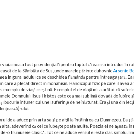
în viaţa mea a fost providenţială pentru faptul că ea m-a introdus în ra
ască de la Sâmbăta de Sus, unde marele părinte duhovnic
Arsenie B
 mea în gura iadului ce se deschidea flămândă pentru întreaga ţară. Ea
din care a plecat direct în monahism. Handicapul fizic pe care îl avea a
 exemplu de viaţă creştină. Exemplul ei de viaţă mi-a arătat că suferin
 numele Domnului Iisus Hristos este cea mai sublimă dovadă de iubire ş
şi bucurie întunericul unei suferinţe de neînlăturat. Era şi una din lecţii
nţească)-ului.
rul de a aduce prin arta sa şi pe alţii la întâlnirea cu Dumnezeu. Ea şti
a alta, adeverind că cel ce iubeşte poate multe. Poezia ei ne aşează în mi
de-o frumuseţe clasică. Tot ce ne aduce versul ei este clar, simplu, li