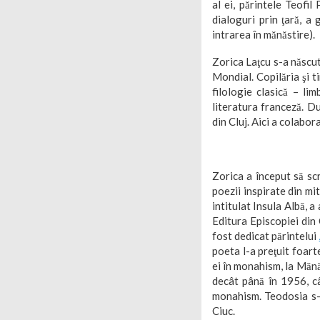
al ei, părintele Teofi
dialoguri prin ţară, a
intrarea în mănăstire).
Zorica Laţcu s-a născut
Mondial. Copilăria şi t
filologie clasică – lim
literatura franceză. Du
din Cluj. Aici a colabo
Zorica a început să scr
poezii inspirate din mit
intitulat Insula Albă, 
Editura Episcopiei din 
fost dedicat părintelui
poeta l-a preţuit foart
ei în monahism, la Mănă
decât până în 1956, câ
monahism. Teodosia s-a
Ciuc.