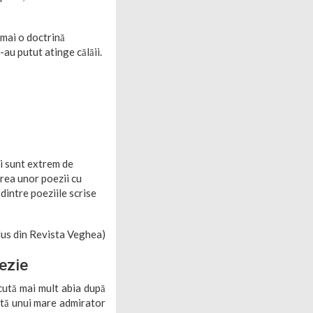
umai o doctrină
-au putut atinge călăii.
şi sunt extrem de
rea unor poezii cu
dintre poeziile scrise
us din Revista Veghea)
ezie
scută mai mult abia după
ită unui mare admirator