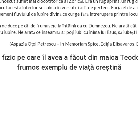
noscut suflet mai clocotitor ca al Zoricăi. Era un rug aprins, un rug de
ocul acesta interior se calma în versul ei atît de perfect. Forţa ei de a
 asemeni fluviului de iubire divină ce curge fără întrerupere printre locu
 ne duce pe căi de frumuseţe la întâlnirea cu Dumnezeu. Ne arată cât 
ru iubire. Ne arată ce înseamnă să poţi iubi cu inima lui Iisus, să iubeşti
(Aspazia Oţel Petrescu – In Memoriam Spice, Ediția Elisavaros, 
fizic pe care îl avea a făcut din maica Teod
frumos exemplu de viaţă creştină