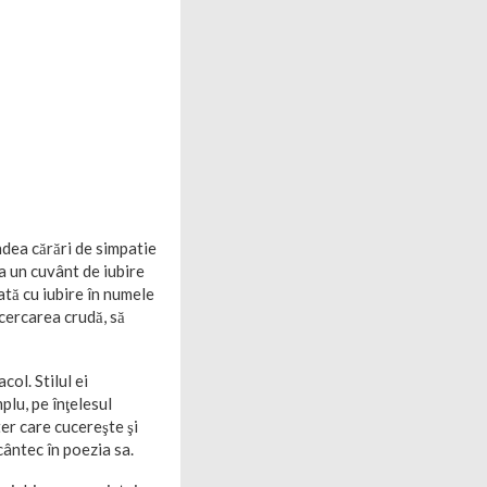
ndea cărări de simpatie
ra un cuvânt de iubire
ată cu iubire în numele
ncercarea crudă, să
col. Stilul ei
plu, pe înţelesul
ter care cucereşte şi
cântec în poezia sa.