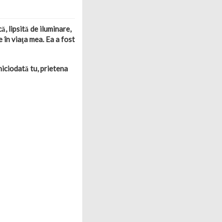
ă, lipsită de iluminare,
e în viaţa mea. Ea a fost
niciodată tu, prietena