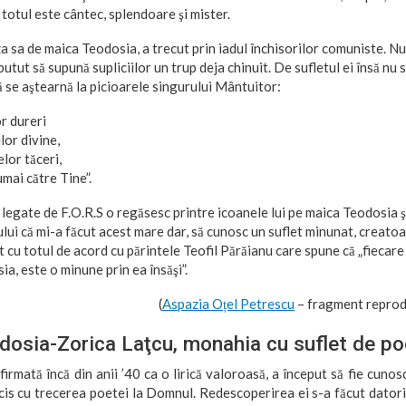
 totul este cântec, splendoare şi mister.
za sa de maica Teodosia, a trecut prin iadul închisorilor comuniste. N
utut să supună supliciilor un trup deja chinuit. De sufletul ei însă nu s
să se aştearnă la picioarele singurului Mântuitor:
or dureri
lor divine,
lor tăceri,
mai către Tine”.
 legate de F.O.R.S o regăsesc printre icoanele lui pe maica Teodosia 
i că mi-a făcut acest mare dar, să cunosc un suflet minunat, creatoa
t cu totul de acord cu părintele Teofil Părăianu care spune că „fiecare 
a, este o minune prin ea însăşi”.
(
Aspazia Oțel Petrescu
– fragment reprod
dosia-Zorica Laţcu, monahia cu suflet de po
firmată încă din anii ’40 ca o lirică valoroasă, a început să fie cuno
ncis cu trecerea poetei la Domnul. Redescoperirea ei s-a făcut dator