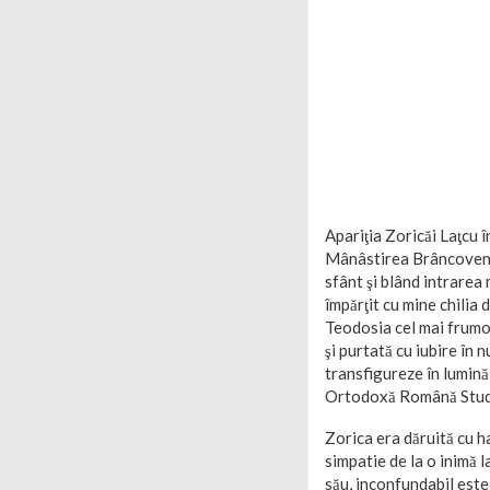
Apariţia Zoricăi Laţcu 
Mânâstirea Brâncovene
sfânt şi blând intrarea
împărţit cu mine chilia 
Teodosia cel mai frumos
şi purtată cu iubire în
transfigureze în lumină 
Ortodoxă Română Stude
Zorica era dăruită cu ha
simpatie de la o inimă l
său, inconfundabil este 