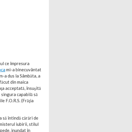
iul ce împresura
oca
mi-a binecuvântat
 m-a dus la Sâmbăta, a
 făcut din maica
ţa acceptată, însuşită
i singura capabilă să
le F.O.R.S. (Frăţia
a să întindă cărări de
sterul iubirii, stilul
mpede, inundat în