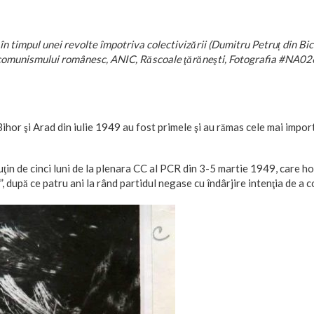
n timpul unei revolte împotriva colectivizării (Dumitru Petruț din Bica
comunismului românesc, ANIC, Răscoale ţărăneşti, Fotografia #NA02
ihor şi Arad din iulie 1949 au fost primele şi au rămas cele mai import
puţin de cinci luni de la plenara CC al PCR din 3-5 martie 1949, care 
i”, după ce patru ani la rând partidul negase cu îndârjire intenţia de a