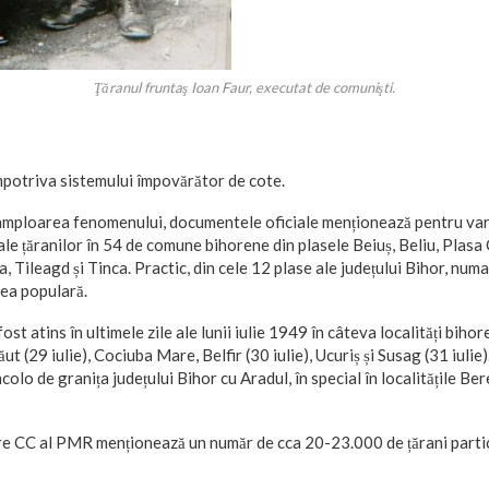
Ţăranul fruntaş Ioan Faur, executat de comunişti.
mpotriva sistemului împovărător de cote.
mploarea fenomenului, documentele oficiale menționează pentru var
ale țăranilor în 54 de comune bihorene din plasele Beiuș, Beliu, Plasa
a, Tileagd și Tinca. Practic, din cele 12 plase ale județului Bihor, numa
ea populară.
st atins în ultimele zile ale lunii iulie 1949 în câteva localități bihor
t (29 iulie), Cociuba Mare, Belfir (30 iulie), Ucuriș și Susag (31 iulie). 
ncolo de granița județului Bihor cu Aradul, în special în localitățile B
re CC al PMR menționează un număr de cca 20-23.000 de țărani partici