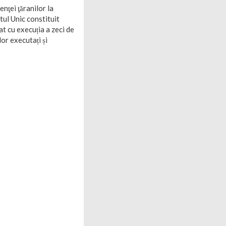
nţei ţăranilor la
tul Unic constituit
at cu execuția a zeci de
lor executați și