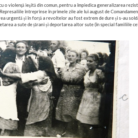
cu o violenţă ieşită din comun, pentru a împiedica generalizarea reziste
 Represaliile întreprinse în primele zile ale lui august de Comandamen
ea urgentă și în forță a revoltelor au fost extrem de dure și s-au sold
hetarea a sute de țărani și deportarea altor sute (în special familiile ce