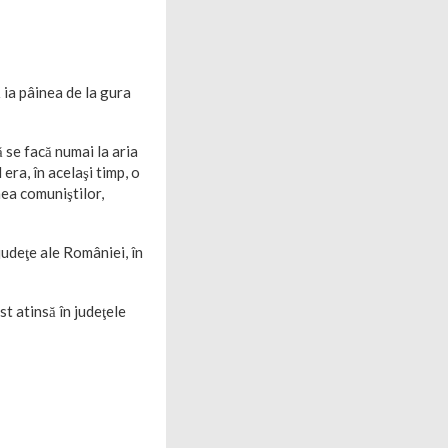
ă ia pâinea de la gura
ă se facă numai la aria
era, în acelaşi timp, o
nea comuniştilor,
udeţe ale României, în
t atinsă în judeţele