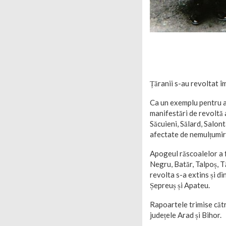
Țăranii s-au revoltat î
Ca un exemplu pentru a
manifestări de revoltă 
Săcuieni, Sălard, Salont
afectate de nemulțumir
Apogeul răscoalelor a fo
Negru, Batăr, Talpoș, Tău
revolta s-a extins și di
Șepreuș și Apateu.
Rapoartele trimise căt
județele Arad și Bihor.