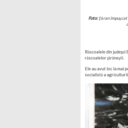
Foto:
Ţăran împuşcat î
Răscoalele din judeţul B
răscoalelor ţărăneşti.
Ele au avut loc la mai 
socialistă a agriculturi