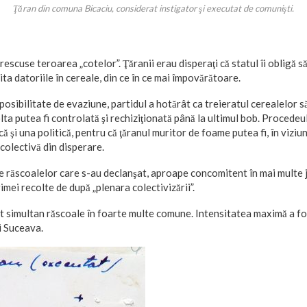
Ţăran din comuna Bicaciu, considerat instigator şi executat de comunişti.
rescuse teroarea „cotelor”. Ţăranii erau disperaţi că statul îi obligă s
ita datoriile în cereale, din ce în ce mai împovărătoare.
 posibilitate de evaziune, partidul a hotărât ca treieratul cerealelor s
a putea fi controlată şi rechiziţionată până la ultimul bob. Procedeul 
şi una politică, pentru că ţăranul muritor de foame putea fi, în viziu
 colectivă din disperare.
e răscoalelor care s-au declanşat, aproape concomitent în mai multe j
primei recolte de după „plenara colectivizării”.
it simultan răscoale în foarte multe comune. Intensitatea maximă a fos
i Suceava.