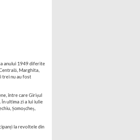
a anului 1949 diferite
 Centrală, Marghita,
i trei nu au fost
ene, între care Girișul
În ultima zi a lui iulie
erechiu, Șomoșcheș,
panți la revoltele din