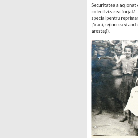
Securitatea a acţionat 
colectivizarea forţată.
special pentru reprimar
țărani, reținerea și anc
arestați).