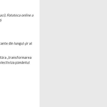
ci). Fototeca online a
6
ante din lungul şir al
hotăra „transformarea
 colectiviza pământul