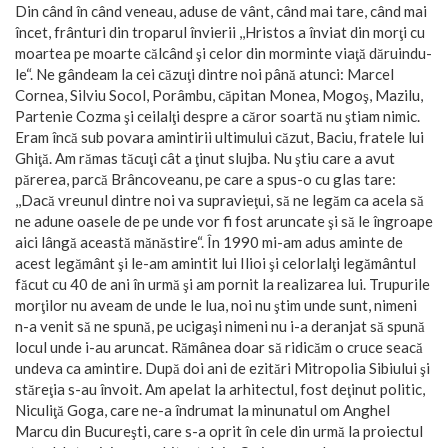
Din când în când veneau, aduse de vânt, când mai tare, când mai
încet, frânturi din troparul învierii ,,Hristos a înviat din morţi cu
moartea pe moarte călcând şi celor din morminte viaţă dăruindu-
le“. Ne gândeam la cei căzuţi dintre noi până atunci: Marcel
Cornea, Silviu Socol, Porâmbu, căpitan Monea, Mogoş, Mazilu,
Partenie Cozma şi ceilalţi despre a căror soartă nu ştiam nimic.
Eram încă sub povara amintirii ultimului căzut, Baciu, fratele lui
Ghiţă. Am rămas tăcuţi cât a ţinut slujba. Nu ştiu care a avut
părerea, parcă Brâncoveanu, pe care a spus-o cu glas tare:
,,Dacă vreunul dintre noi va supravieţui, să ne legăm ca acela să
ne adune oasele de pe unde vor fi fost aruncate şi să le îngroape
aici lângă această mănăstire“. În 1990 mi-am adus aminte de
acest legământ şi le-am amintit lui Ilioi şi celorlalţi legământul
făcut cu 40 de ani în urmă şi am pornit la realizarea lui. Trupurile
morţilor nu aveam de unde le lua, noi nu ştim unde sunt, nimeni
n-a venit să ne spună, pe ucigaşi nimeni nu i-a deranjat să spună
locul unde i-au aruncat. Rămânea doar să ridicăm o cruce seacă
undeva ca amintire. După doi ani de ezitări Mitropolia Sibiului şi
stăreţia s-au învoit. Am apelat la arhitectul, fost deţinut politic,
Niculiţă Goga, care ne-a îndrumat la minunatul om Anghel
Marcu din Bucureşti, care s-a oprit în cele din urmă la proiectul