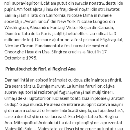
noi, supravieţuitorii, cât am putut din sărăcia noastră, destul de
puţini. Am fost ajutaţi însă de fraţi de-ai noştri din străinătate:
Emilia şi Emil Tatu din California, Nicolae Dima în numele
societăţii ,,Avram Iancu“ din New York, Nicolae Lungoci din
Washington, Alexandru Fonta şi Victor Roşca din Canada,
Dumitru Tatu de la Paris şi alţii (cheltuielile s-au ridicat la 3
milioane de lei). De mare ajutor ne-a fost primarul Făgăraşului,
Nicolae Ciocan. Fundamentul a fost turnat de meşterul
Gheorghe Haşu din Lisa. Sfinţirea crucii s-a făcut în 17
Octombrie 1995.
Primul buchet de flori, al Reginei Ana
Dar mai întâi un episod întâmplat cu două zile înaintea sfinţirii.
Era seara târziu. Burniţa mărunt. La lumina farurilor, câţiva
supravieţuitori ai rezistenţei făgărăşene şi mai mulţi tineri,
urmaşi de-ai luptătorilor, lucrasem toată ziua în ploaie şi arătam
ca după o aşa muncă. Pe aleea de intrare au oprit câteva maşini
şi din una a coborât o femeie îmbrăcată simplu, cu faţa deschisă,
care a dorit să ştie ce se lucrează. Era Majestatea Sa Regina
Ana. Mitropolitul Ardealului i-a dat explicaţii şi ne-a prezentat
Majestăţii Sale. – Majestate, cei înscrişi pe cruce au luptat şi au