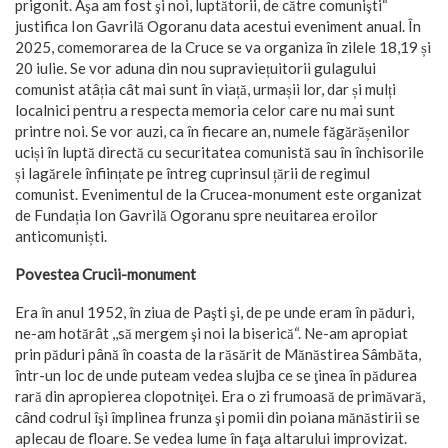
prigonit. Aşa am fost şi noi, luptătorii, de către comunişti“
justifica Ion Gavrilă Ogoranu data acestui eveniment anual. În
2025, comemorarea de la Cruce se va organiza în zilele 18,19 și
20 iulie. Se vor aduna din nou supraviețuitorii gulagului
comunist atâția cât mai sunt în viață, urmașii lor, dar și mulți
localnici pentru a respecta memoria celor care nu mai sunt
printre noi. Se vor auzi, ca în fiecare an, numele făgărășenilor
uciși în luptă directă cu securitatea comunistă sau în închisorile
și lagărele înființate pe întreg cuprinsul țării de regimul
comunist. Evenimentul de la Crucea-monument este organizat
de Fundația Ion Gavrilă Ogoranu spre neuitarea eroilor
anticomuniști.
Povestea Crucii-monument
Era în anul 1952, în ziua de Paşti şi, de pe unde eram în păduri,
ne-am hotărât ,,să mergem şi noi la biserică“. Ne-am apropiat
prin păduri până în coasta de la răsărit de Mănăstirea Sâmbăta,
într-un loc de unde puteam vedea slujba ce se ţinea în pădurea
rară din apropierea clopotniţei. Era o zi frumoasă de primăvară,
când codrul îşi împlinea frunza şi pomii din poiana mănăstirii se
aplecau de floare. Se vedea lume în faţa altarului improvizat.