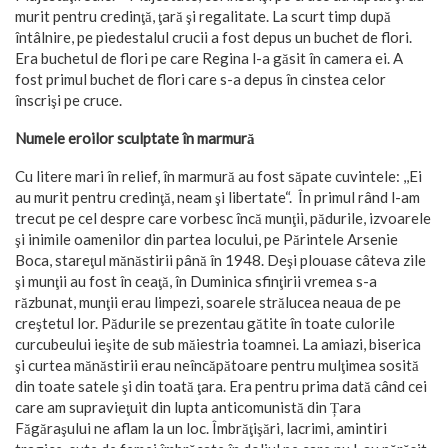
murit pentru credinţă, ţară şi regalitate. La scurt timp după
întâlnire, pe piedestalul crucii a fost depus un buchet de flori.
Era buchetul de flori pe care Regina l-a găsit în camera ei. A
fost primul buchet de flori care s-a depus în cinstea celor
înscrişi pe cruce.
Numele eroilor sculptate în marmură
Cu litere mari în relief, în marmură au fost săpate cuvintele: ,,Ei
au murit pentru credinţă, neam şi libertate“. În primul rând l-am
trecut pe cel despre care vorbesc încă munţii, pădurile, izvoarele
şi inimile oamenilor din partea locului, pe Părintele Arsenie
Boca, stareţul mănăstirii până în 1948. Deşi plouase câteva zile
şi munţii au fost în ceaţă, în Duminica sfinţirii vremea s-a
răzbunat, munţii erau limpezi, soarele strălucea neaua de pe
creştetul lor. Pădurile se prezentau gătite în toate culorile
curcubeului ieşite de sub măiestria toamnei. La amiazi, biserica
şi curtea mănăstirii erau neîncăpătoare pentru mulţimea sosită
din toate satele şi din toată ţara. Era pentru prima dată când cei
care am supravieţuit din lupta anticomunistă din Țara
Făgăraşului ne aflam la un loc. Îmbrăţişări, lacrimi, amintiri