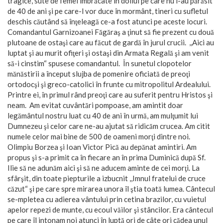
tragice, sute de femei îmbrăcate în doliul pe care nu l-au părăsit
de 40 de ani şi pe care-l vor duce în mormânt, tineri cu sufletul
deschis căutând să înţeleagă ce-a fost atunci pe aceste locuri.
Comandantul Garnizoanei Făgăraş a ţinut să fie prezent cu două
plutoane de ostaşi care au făcut de gardă în jurul crucii. ,,Aici au
luptat şi au murit ofiţeri şi ostaşi din Armata Regală şi am venit
să-i cinstim“ spusese comandantul. În sunetul clopotelor
mănăstirii a început slujba de pomenire oficiată de preoţi
ortodocşi şi greco-catolici în frunte cu mitropolitul Ardealului.
Printre ei, în primul rând preoţi care au suferit pentru Hristos şi
neam. Am evitat cuvântări pompoase, am amintit doar
legământul nostru luat cu 40 de ani în urmă, am mulţumit lui
Dumnezeu şi celor care ne-au ajutat să ridicăm crucea. Am citit
numele celor mai bine de 500 de oameni morţi dintre noi.
Olimpiu Borzea şi Ioan Victor Pică au depănat amintiri. Am
propus şi s-a primit ca în fiecare an în prima Duminică după Sf.
Ilie să ne adunăm aici şi să ne aducem aminte de cei morţi. La
sfârşit, din toate piepturile a izbucnit ,,Imnul fratelui de cruce
căzut“ şi pe care spre mirarea unora îl ştia toată lumea. Cântecul
se-mpletea cu adierea vântului prin cetina brazilor, cu vuietul
apelor repezi de munte, cu ecoul văilor şi stâncilor. Era cântecul
pe care îl intonam noi atunci în luptă ori de câte ori cădea unul