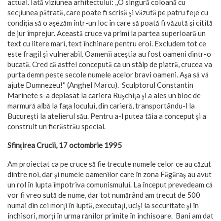
actual. Iată viziunea arhitectului: ,,O singură coloană cu
secţiunea pătrată, care poate fi scrisă şi văzută pe patru feţe cu
condiţia să o aşezăm într-un loc în care să poată fi văzută şi citită
de jur împrejur. Această cruce va primi la partea superioară un
text cu litere mari, text închinare pentru eroi. Excludem tot ce
este fragil şi vulnerabil. Oamenii aceştia au fost oameni dintr-o
bucată. Cred că astfel concepută ca un stâlp de piatră, crucea va
purta demn peste secole numele acelor bravi oameni. Aşa să vă
ajute Dumnezeu!“ (Anghel Marcu). Sculptorul Constantin
Marinete s-a deplasat la cariera Ruşchiţa şi a ales un bloc de
marmură albă la faţa locului, din carieră, transportându-l la
Bucureşti la atelierul său. Pentru a-l putea tăia a conceput şi a
construit un fierăstrău special.
Sfințirea Crucii, 17 octombrie 1995
Am proiectat ca pe cruce să fie trecute numele celor ce au căzut
dintre noi, dar şi numele oamenilor care în zona Făgăraş au avut
un rol în lupta împotriva comunismului. La început prevedeam că
vor fi vreo sută de nume, dar tot numărând am trecut de 500
numai din cei morţi în luptă, executaţi, ucişi la securitate şi în
închisori, morţi în urma rănilor primite în închisoare. Bani am dat