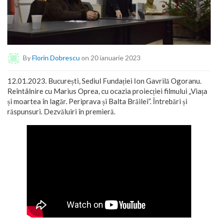
By
Florin Dobrescu
on 20 ianuarie 2023
12.01.2023. București, Sediul Fundației Ion Gavrilă Ogoranu.
Reîntâlnire cu Marius Oprea, cu ocazia proiecției filmului „Viața
și moartea în lagăr. Periprava și Balta Brăilei”. Întrebări și
răspunsuri. Dezvăluiri în premieră.