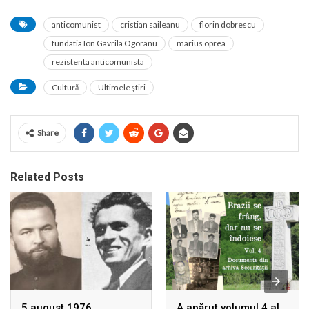
anticomunist
cristian saileanu
florin dobrescu
fundatia Ion Gavrila Ogoranu
marius oprea
rezistenta anticomunista
Cultură
Ultimele ştiri
Share
Related Posts
5 august 1976.
A apărut volumul 4 al