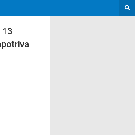
e 13
mpotriva