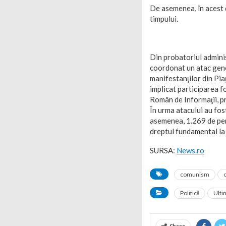
De asemenea, în acest d
timpului.
Din probatoriul administ
coordonat un atac gener
manifestanţilor din Piaţ
implicat participarea f
Român de Informaţii, pre
În urma atacului au fos
asemenea, 1.269 de pers
dreptul fundamental la 
SURSA:
News.ro
comunism
Politică
Ultim