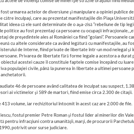
 cu actele de violenţă comise de mineri pe străzile oraşului fiind media
ost urmarea actelor de diversiune şi manipulare a opiniei publice de 
e către inculpaţi, care au prezentat manifestaţiile din Piaţa Universită
ditat ideea că ele sunt determinate de o aşa-zisă ”rebeliune de tip leg
ile politice au fost prezentaţi ca persoane cu ocupaţii infracţionale, 
hetaţi de preşedintele ales al României ca fiind ”golani”. Persoanele ca
reună cu altele considerate ca având legătură cu manifestaţiile, au fos
terului de Interne, fiind private de libertate într-un mod nelegal şi în
ersoane. Privarea de libertate fără forme legale a acestora a durat p
 obiectul acestei cauze îl constituie faptele comise începând cu luare
va populaţiei civile, până la punerea în libertate a ultimei persoane p
 anchetatorii.
 audiate 46 de persoane având calitatea de inculpat sau suspect, 1.
ri ai victimelor şi 589 de martori, fiind emise circa 2.300 de citaţii.
413 volume, iar rechizitoriul întocmit în acest caz are 2.000 de file.
liescu, fostul premier Petre Roman şi fostul lider al minerilor din Val
ată pentru infracţiuni contra umanităţii, marţi, de procurorii Parchetul
1990, potrivit unor surse judiciare.