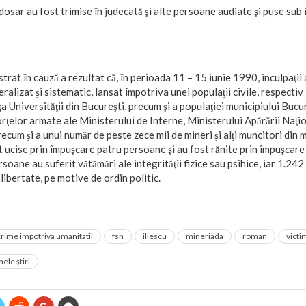
osar au fost trimise în judecată şi alte persoane audiate şi puse sub 
rat în cauză a rezultat că, în perioada 11 – 15 iunie 1990, inculpaţii 
alizat şi sistematic, lansat împotriva unei populaţii civile, respectiv
a Universităţii din Bucureşti, precum şi a populaţiei municipiului Bucur
orţelor armate ale Ministerului de Interne, Ministerului Apărării Naţio
cum şi a unui număr de peste zece mii de mineri şi alţi muncitori din ma
t ucise prin împuşcare patru persoane şi au fost rănite prin împuşcare 
oane au suferit vătămări ale integrităţii fizice sau psihice, iar 1.242
libertate, pe motive de ordin politic.
crime impotriva umanitatii
fsn
iliescu
mineriada
roman
victi
ele ştiri