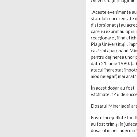
Universităţii, imaginile
„Aceste evenimente au f
statului reprezentate d
distorsionat şi au acre
care îşi exprimau opini
reacţionare”, fiind etic
Piaţa Universităţii, împ
cazărmi aparţinând Minis
pentru deţinerea unor p
data 21 iunie 1990. (…)
atacul îndreptat împotri
mod nelegal”, mai arată
În acest dosar au fost
vătămate, 146 de succeso
Dosarul Mineriadei are 
Fostul preşedinte Ion I
au fost trimişi în judec
dosarul mineriadei din 