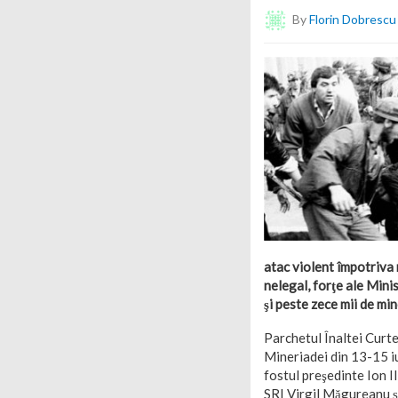
By
Florin Dobrescu
atac violent împotriva m
nelegal, forţe ale Mini
şi peste zece mii de mine
Parchetul Înaltei Curte 
Mineriadei din 13-15 iu
fostul preşedinte Ion I
SRI Virgil Măgureanu şi