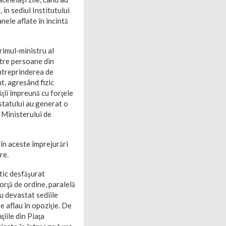
 în sediul Institutului
nele aflate în incintă
rimul-ministru al
ătre persoane din
Întreprinderea de
t, agresând fizic
ţii împreună cu forţele
 statului au generat o
, Ministerului de
 în aceste împrejurări
re.
tic desfăşurat
orţă de ordine, paralelă
au devastat sediile
e aflau în opoziţie. De
iile din Piaţa