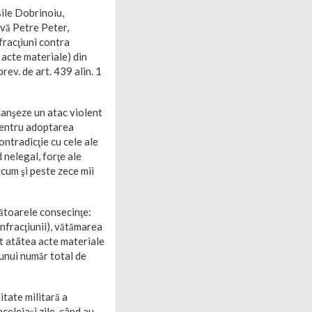
sile Dobrinoiu,
rvă Petre Peter,
fracţiuni contra
de acte materiale) din
rev. de art. 439 alin. 1
clanşeze un atac violent
 pentru adoptarea
contradicţie cu cele ale
 nelegal, forţe ale
ecum şi peste zece mii
mătoarele consecinţe:
nfracţiunii), vătămarea
ot atâtea acte materiale
a unui număr total de
itate militară a
celeiaşi zile, când au