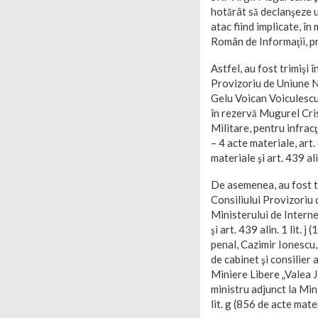
hotărât să declanşeze un
atac fiind implicate, în
Român de Informaţii, pre
Astfel, au fost trimişi 
Provizoriu de Uniune Na
Gelu Voican Voiculescu,
în rezervă Mugurel Cris
Militare, pentru infracţ
– 4 acte materiale, art.
materiale şi art. 439 al
De asemenea, au fost tr
Consiliului Provizoriu 
Ministerului de Interne,
şi art. 439 alin. 1 lit. 
penal, Cazimir Ionescu,
de cabinet şi consilier 
Miniere Libere „Valea J
ministru adjunct la Mini
lit. g (856 de acte mater