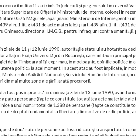
rocurorii militari i-au trimis în judecată şi pe generalul în rezervă Va
itare Superioare de Ofiţeri a Ministerului de Interne, colonel în reze
ilitare 0575 Măgurele, aparţinând Ministerului de Interne, pentru in
 439 alin. 1 lit. g (431 de acte materiale) şi art. 439 alin. 1 lit. j (431 
 Ghinescu, director al I.M.G.B., pentru infracţiuni contra umanităţii, p
n zilele de 11 şi 12 iunie 1990, autorităţile statului au hotărât să de
r aflaţi în Piaţa Universităţii din Bucureşti, care militau în principal
iei de la Timişoara şi îşi exprimau, în mod paşnic, opiniile politice în 
uterea politică la acel moment. În acest atac au fost implicate, în mod
, Ministerului Apărării Naţionale, Serviciului Român de Informaţii, pr
ri din mai multe zone ale ţării, arată procurorii.
l a fost pus în practică în dimineaţa zilei de 13 iunie 1990, având ur
a patru persoane (fapte ce constituie tot atâtea acte materiale ale i
 psihice a unui număr total de 1.388 de persoane (fapte ce constituie t
varea de dreptul fundamental la libertate, din motive de ordin politic, 
i, peste două sute de persoane au fost ridicate şi transportate la o un
 din localitatea Măgurele, unde au fost reţinute până în după amiaza a