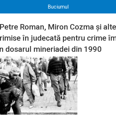
Buciumul
, Petre Roman, Miron Cozma şi alt
rimise în judecată pentru crime î
în dosarul mineriadei din 1990