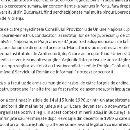
pă o cercetare sumară, iar concomitent s-a pătruns în forţă, fără drept,
versităţii din Bucureşti, fiind percheziţionate mai multe birouri, persoa
e de violenţă.
e de către preşedintele Consiliului Provizoriu de Uniune Naţională, p
ceprim-ministrul, conducători ai instituţiilor de forţă, precum şi de c
lvării Naţionale, în Piaţa Universităţii au fost aduşi muncitori de la 
 coordonaţi de directorul acesteia. Muncitorii s-au manifestat violen
 zona Institutului de Arhitectură, după care au ocupat Piaţa Universită
iedica revenirea manifestanţilor. Acţiunile întreprinse de autorităţile
tea opozanţilor, astfel că au fost incendiate sediile Poliţiei Capitalei
omâne şi Serviciului Român de Informaţii”, notează procurorii.
ă s-a făcut uz de armă cu muniţie de război de către forţele de ordine,
patru persoane, iar alte trei au fost rănite, de asemenea, prin împuşca
or a continuat în zilele de 14 şi 15 iunie 1990, printr-un atac sistema
uncitorii din mai multe judeţe ale ţării, care deveniseră o adevărată f
rganizate potrivit legii. În acest context, minerii aduşi în Bucureşti 
înfiinţate sau reînfiinţate după Revoluţia din decembrie 1989 şi care s
cuitori ai Bucureştiului şi alte persoane având legătură cu manifestaţ