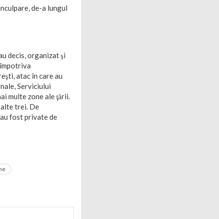
inculpare, de-a lungul
au decis, organizat şi
 împotriva
eşti, atac în care au
nale, Serviciului
i multe zone ale ţării.
alte trei. De
 au fost private de
me