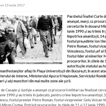
on 13 iunie 2017
Parchetul Înaltei Curte de
anunţat, marţi, că procuror
cercetările în dosarul Mi
iunie 1990 şi au trimis în
împotriva umanităţii, 14 
fostul preşedinte Ion Ilie
Petre Roman, fostul vic
Voiculescu, fostul şef al
fostul lider al minerilor
procurorilor, în zilele de
autorităţile statului au 
anifestanţilor aflaţi în Piaţa Universităţii din Bucureşti, în acest ata
sterului de Interne, Ministerului Apărării Naţionale, Serviciului Româ
ri şi alţi muncitori din mai multe zone ale ţării.
de Casaţie şi Justiţie a anunţat că procurorii militari au finalizat cerc
nie 1990 şi au trimis în judecată, pentru crime împotriva umanităţii, 
liescu, fostul premier Petre Roman, fostul vicepremier Gelu Voican Vo
 Miron Cozma. Potrivit procurorilor, în zilele de 11 şi 12 iunie 1990 a