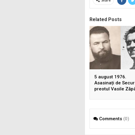
Share
Related Posts
5 august 1976.
Asasinați de Securi
preotul Vasile Zăp
și Dumitru Leontie
uciși, în Germania,
înscenarea unui
accident rutier
Comments
(0)