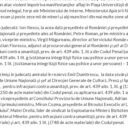
 atac violent împotriva manifestanţilor aflaţi în Piaţa Universităţii d
 mod nelegal, forţe ale Ministerului de Interne, Ministerului Apărării N
cum şi peste zece mii de mineri şi alţi muncitori din mai multe zone ale
în judecată: Ion Iliescu, la acea dată preşedinte al României şi preşedin
ţională şi preşedinte ales al României, Petre Roman, prim-ministru a
 viceprim-ministru, Virgil Măgureanu, director al Serviciului Român d
tian Florescu, adjunct al procurorului general al României şi şef al D
iuni contra umanităţii, prev. de art. 439 alin. 1, lit a din Codul Penal
 439 alin. 1 lit. g (vătămarea integrităţii fizice sau psihice a unor per
in. 1 lit. j (vătămarea integrităţii fizice sau psihice a unor persoane) 
imişi în judecată amiralul în rezervă Emil Dumitrescu, la data săvârşi
de Uniune Naţională şi şef al Direcţiei Generale de Cultură, Presă şi S
 pentru infracţiuni contra umanităţii, prev. de art. 439 alin. 1, lit. g 
j (1250 de acte materiale) din Codul penal, cu aplicarea art. 439 alin. 1 a
 vicepreşedinte al Consiliului Provizoriu de Uniune Naţională, Adrian 
al primului ministru, Miron Cozma, preşedinte al Biroului Executiv al L
iului”, Matei Drella, lider de sindicat la Exploatarea Minieră Bărbăten
sterul Minelor, pentru infracţiuni contra umanităţii, prev. de art. 439 al
iale) şi art. 439 alin. 1 lit. j (748 de acte materiale) din Codul penal.