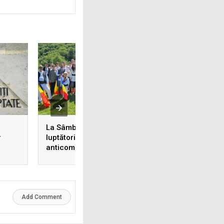
La Sâmbăta de Sus,
20 iulie 1953 : lide
r
luptătorii în Rezistența
organizației Mișc
anticomunistă din
Română de Rezist
ă
Făgăraș au fost
Dumitru Totir, Dum
comemorați pentru a
Năsărâmbă și Nic
31-a oară
Trocan au fost
executați la
Penitenciarul din
Add Comment
Craiova