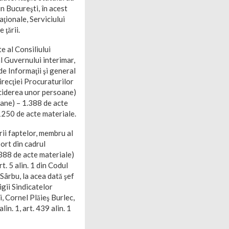
in Bucureşti, în acest
aţionale, Serviciului
 ţării.
te al Consiliului
l Guvernului interimar,
e Informaţii şi general
irecţiei Procuraturilor
 (uciderea unor persoane)
soane) – 1.388 de acte
– 1250 de acte materiale.
rii faptelor, membru al
port din cadrul
(1388 de acte materiale)
rt. 5 alin. 1 din Codul
Sârbu, la acea dată şef
igii Sindicatelor
i, Cornel Plăieş Burlec,
in. 1, art. 439 alin. 1