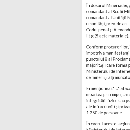
În dosarul Mineriadei, p
comandant al Şcolii Mil
comandant al Unităţii M
umanităţii, prev. de art.
Codul penal şi Alexandru
lit g (5 acte materiale).
Conform procurorilor, î
împotriva manifestanţilo
punctului 8 al Proclamaţ
majorităţii care forma p
Ministerului de Interne
de mineri şi alţi muncito
Ei menţionează că atacu
moartea prin împuşcare 
integrităţii fizice sau
ale infracţiunii) şi pri
1.250 de persoane.
În cadrul acestei acţiun
Ministerului de Interne