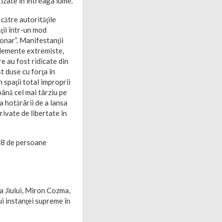
tizate în întreaga lume.
către autorităţile
ţii într-un mod
ionar”. Manifestanţii
„elemente extremiste,
re au fost ridicate din
t duse cu forţa în
 spaţii total improprii
ână cel mai târziu pe
a hotărârii de a lansa
rivate de libertate în
388 de persoane
ea Jiului, Miron Cozma,
ui instanţei supreme în