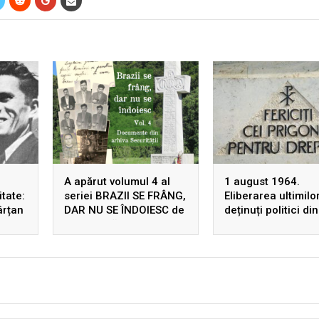
A apărut volumul 4 al
1 august 1964.
tate:
seriei BRAZII SE FRÂNG,
Eliberarea ultimilo
ârțan
DAR NU SE ÎNDOIESC de
deținuți politici din
ș
Ion Gavrilă Ogoranu,
România comunist
 prin
după 22 de ani de la
prima ediție! Rezistența
din Munții Făgărașului în
arhivele Securității