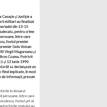
 Casaţie şi Justiţie a
ii militari au finalizat
neriadei din 13-15
 judecată, pentru crime
persoane, între care
scu, fostul premier
epremier Gelu Voican
 SRI Virgil Măgureanu şi
 Miron Cozma. Potrivit
 11 şi 12 iunie 1990
hotărât să declanşeze un
c fiind implicate, în mod
n de Informaţii, precum
etările în dosarul
14 persoane, între care
iculescu, fostul şef al
utorităţile statului au