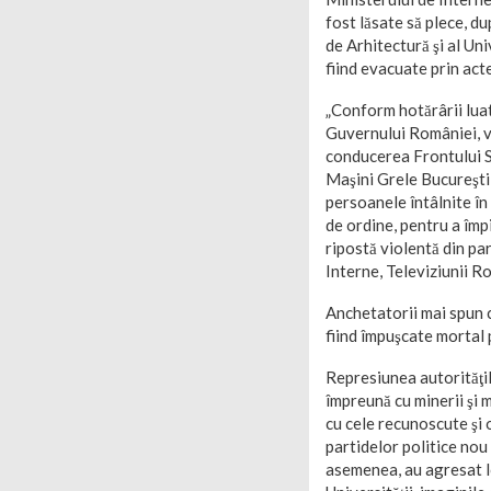
fost lăsate să plece, du
de Arhitectură şi al Uni
fiind evacuate prin act
„Conform hotărârii luat
Guvernului României, vi
conducerea Frontului Sa
Maşini Grele Bucureşti,
persoanele întâlnite în
de ordine, pentru a împ
ripostă violentă din par
Interne, Televiziunii R
Anchetatorii mai spun c
fiind împuşcate mortal 
Represiunea autorităţil
împreună cu minerii şi m
cu cele recunoscute şi o
partidelor politice nou 
asemenea, au agresat lo