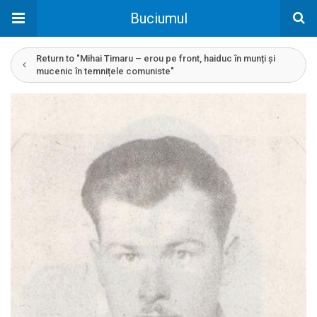
Buciumul
Return to "Mihai Timaru – erou pe front, haiduc în munți și
mucenic în temnițele comuniste"