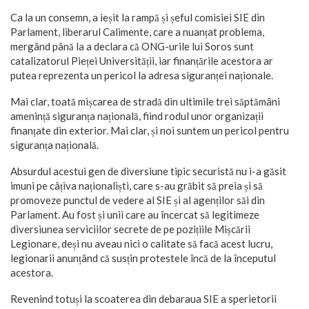
Ca la un consemn, a ieșit la rampă și șeful comisiei SIE din
Parlament, liberarul Calimente, care a nuanțat problema,
mergând până la a declara că ONG-urile lui Soros sunt
catalizatorul Pieței Universității, iar finanțările acestora ar
putea reprezenta un pericol la adresa siguranței naționale.
Mai clar, toată mișcarea de stradă din ultimile trei săptămâni
amenință siguranța națională, fiind rodul unor organizații
finanțate din exterior. Mai clar, și noi suntem un pericol pentru
siguranța națională.
Absurdul acestui gen de diversiune tipic securistă nu i-a găsit
imuni pe câțiva naționaliști, care s-au grăbit să preia și să
promoveze punctul de vedere al SIE și al agenților săi din
Parlament. Au fost și unii care au încercat să legitimeze
diversiunea serviciilor secrete de pe pozițiile Mișcării
Legionare, deși nu aveau nici o calitate să facă acest lucru,
legionarii anunțând că susțin protestele încă de la începutul
acestora.
Revenind totuși la scoaterea din debaraua SIE a sperietorii