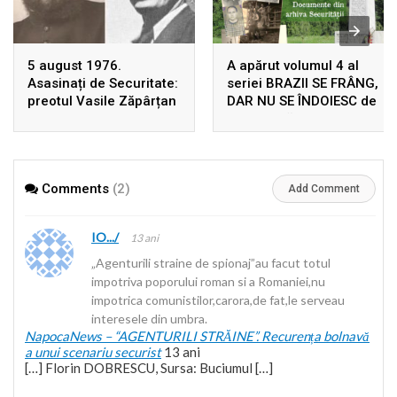
5 august 1976.
A apărut volumul 4 al
Asasinați de Securitate:
seriei BRAZII SE FRÂNG,
preotul Vasile Zăpârțan
DAR NU SE ÎNDOIESC de
și Dumitru Leontieș
Ion Gavrilă Ogoranu,
uciși, în Germania, prin
după 22 de ani de la
înscenarea unui
prima ediție! Rezistența
accident rutier
din Munții Făgărașului în
Comments
(2)
arhivele Securității
Add Comment
IO.../
13 ani
„Agenturili straine de spionaj”au facut totul
impotriva poporului roman si a Romaniei,nu
impotrica comunistilor,carora,de fat,le serveau
interesele din umbra.
NapocaNews – “AGENTURILI STRĂINE”. Recurența bolnavă
a unui scenariu securist
13 ani
[…] Florin DOBRESCU, Sursa: Buciumul […]