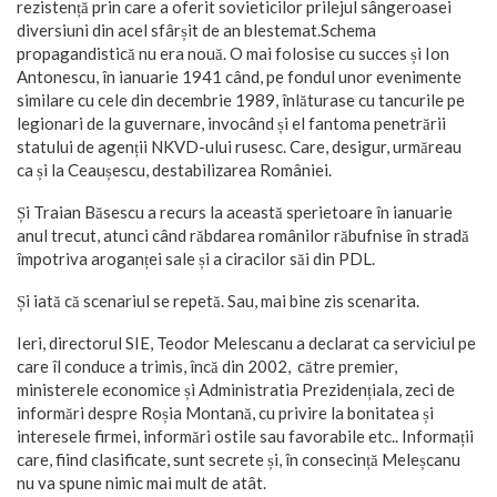
rezistență prin care a oferit sovieticilor prilejul sângeroasei
diversiuni din acel sfârșit de an blestemat.
Schema
propagandistică nu era nouă. O mai folosise cu succes și Ion
Antonescu, în ianuarie 1941 când, pe fondul unor evenimente
similare cu cele din decembrie 1989, înlăturase cu tancurile pe
legionari de la guvernare, invocând și el fantoma penetrării
statului de agenții NKVD-ului rusesc. Care, desigur, urmăreau
ca și la Ceaușescu, destabilizarea României.
Și Traian Băsescu a recurs la această sperietoare în ianuarie
anul trecut, atunci când răbdarea românilor răbufnise în stradă
împotriva aroganței sale și a ciracilor săi din PDL.
Și iată că scenariul se repetă. Sau, mai bine zis scenarita.
Ieri, directorul SIE, Teodor Melescanu a declarat ca serviciul pe
care îl conduce a trimis, încă din 2002, către premier,
ministerele economice și Administratia Prezidențiala, zeci de
informări despre Roșia Montană, cu privire la bonitatea și
interesele firmei, informări ostile sau favorabile etc.. Informații
care, fiind clasificate, sunt secrete și, în consecință Meleșcanu
nu va spune nimic mai mult de atât.