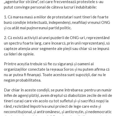
„agenturilor străine”, cei care frecventează protestele s-au
putut convinge personal de câteva lucruri indubitabile:
1. Că marea masă a miilor de protestatari sunt tineri de foarte
bună condiție intelectuală, independenți, neafiliați vreunui ONG
și cu atât mai puținvreunui partid politic.
2. Că există activiști ai unei puzderii de ONG-uri, reprezentând
un spectru foarte larg, care încearcă, prin unii reprezentanți, să
capteze atenția unor segmente ale pieții sau chiar să se impună
ca lideri de opinie.
Printre aceștia trebuie să fie cu siguranță și oameni ai
organizațiilor conectate la rețeaua Soros și nu putem afirma că
nu ar putea fi finanțați. Toate acestea sunt supoziții, dar nu le
negăm probabilitatea.
Dar chiar în aceste condiții, se pune întrebarea: pentru un număr
infim de agenți plătiți, avem dreptul să diabolizăm zecile de mii de
tineri curați care vin acolo cu tot sufletul și-și sacrifică nopți la
rând, rezistând împotriva unui proiect de lege care este și
neconstituțional, și antiromânesc, și anticreștin, și nedemocratic