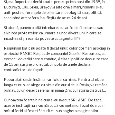
Și, mai important decât toate, pentru prima oară din 1989, în
București, Cluj, Sibiu, Brașov și alte orașe mari, românii s-au
unit, peste diferențele de orientare ideologică sau politică,
reeditând atmosfera însuflețită de acum 24 de ani.
Și atunci, punem o altă întrebare: cui ar folosi încetarea sau
slăbirea protestelor, ca urmare a unor diversiuni în care se
încadrează și recenta poveste cu „agenturili”?
Răspunsul logic nu poate fi decât unul: celor doi mari asociați în
proiectul RMGC. Respectiv companiei Gabriel Resources, cu
excrocii dovediți care o conduc, și clasei politice decăzute care
de 15 ani susține proiectul, dincolo de unele declarații
contradictorii de fațadă.
Poporului român însă nu i-ar folosi cu nimic. Pentru că el, pe
lângă că nu s-ar alege cu nimic din aurul de la Roșia, va rămâne
bolnav, cu un deșert selenar în inima țării, cu Istoria distrusă…
Cunoaștem foarte bine cum s-au născut SRI și SIE. De fapt,
aceste instituții nu s-au născut. S-au metamorfozat doar, din
hoitul fetid al fostei Securități, sub bagheta magicienilor