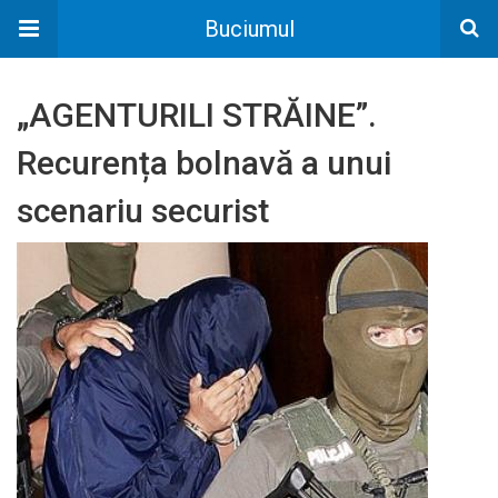
Buciumul
„AGENTURILI STRĂINE”.
Recurența bolnavă a unui
scenariu securist