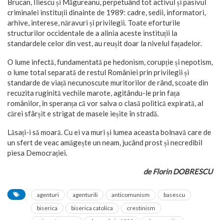
Brucan, Iliescu și Măgureanu, perpetuând tot activul și pasivul
criminalei instituții dinainte de 1989: cadre, sedii, informatori,
arhive, interese, năravuri și privilegii. Toate eforturile
structurilor occidentale de a alinia aceste instituții la
standardele celor din vest, au reușit doar la nivelul fațadelor.
O lume infectă, fundamentată pe hedonism, corupție și nepotism,
o lume total separată de restul României prin privilegii și
standarde de viață necunoscute muritorilor de rând, scoate din
recuzita ruginită vechile marote, agitându-le prin fața
românilor, în speranța că vor salva o clasă politică expirată, al
cărei sfârșit e strigat de masele ieșite în stradă.
Lăsați-i să moară. Cu ei va muri și lumea aceasta bolnavă care de
un sfert de veac amăgește un neam, jucând prost și necredibil
piesa Democrației.
de Florin DOBRESCU
agenturi
agenturili
anticomunism
basescu
biserica
biserica catolica
crestinism