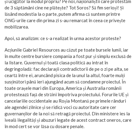
și ucigător la modul propriu? Pe noi, naționaliștii care protestăm
de 3 săptămâni cine ne plătește? Tot Soros? Să fim serioși! Și
lăsând modestia la o parte, putem afirma că suntem printre
ONG-urile care din prima zi s-au remarcat în ceea ce privește
mobilizarea.
Apoi, să analizăm: ce s-a realizat în urma acestor proteste?
Acțiunile Gabriel Resources au căzut pe toate bursele lumii, iar
în multe centre bursiere compania a fost pur și simplu exclusă de
la listare. Guvernul și toată clasa politică au intrat în
degringoladă: fac declarații contradictorii de pe o zi pe alta, se
ceartă între ei, aruncând pisica de la unul la altul, foarte mulți
susținători până ieri ajungând acum să condamne proiectul. În
toate orașele mari din Europa, America și Australia românii
protestează față de străini împotriva proiectului. Forurile UE și
cancelariile occidentale au Roșia Montană pe primele rânduri
ale agendei zilnice și se ridică voci cu autoritate care cer
guvernanților de la noi să retragă proiectul. Din ministere ies la
iveală ilegalități și abuzuri legate de acest contract oneros, care
în mod cert se vor lăsa cu dosare penale.