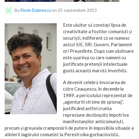
By
Florin Dobrescu
on 25 septembrie 2013
Este uluitor să constați lipsa de
creativitate a foștilor comuniști și
securiști, indiferent că se numesc
astăzi SIE, SRI, Guvern, Parlament
ori Președinte. După cum uluitoare
este ușurința cu care oameni cu
justificate pretenții intelectuale
gustă această marotă învechită.
A devenit celebră invocarea de
către Ceaușescu, în decembrie
1989, a pericolului reprezentat de
„agenturili străine de spionaj”,
justificând astfel crunta
represiune dezlănțuită împotriva
manifestanților anticomuniști,
precum și greșeala cramponării de putere în imposibila situație a
alinierii lagărului comunist la Perestroika gorbaciovistă,