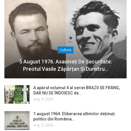
Cultură
5 August 1976. Asasinați De Securitate:
Preotul Vasile Zăpârțan Și Dumitru…
A apărut volumul 4 al seriei BRAZII SE FRÂNG,
DAR NU SE ÎNDOIESC de…
aug. 4, 2026
1 august 1964. Eliberarea ultimilor deținuți
politici din România…
aug. 3, 2026