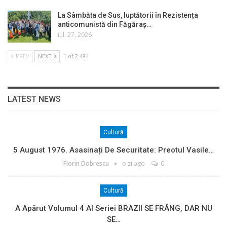
La Sâmbăta de Sus, luptătorii în Rezistența
anticomunistă din Făgăraș…
iul. 27, 2026
PREV
NEXT
1 of 2.484
LATEST NEWS
Cultură
5 August 1976. Asasinați De Securitate: Preotul Vasile…
Florin Dobrescu
o zi ago
0
Cultură
A Apărut Volumul 4 Al Seriei BRAZII SE FRÂNG, DAR NU
SE…