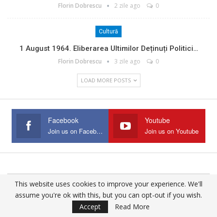
Florin Dobrescu
2 zile ago
0
Cultură
1 August 1964. Eliberarea Ultimilor Deținuți Politici…
Florin Dobrescu
3 zile ago
0
LOAD MORE POSTS
Facebook
Youtube
Join us on Facebook
Join us on Youtube
This website uses cookies to improve your experience. We'll
© 2025 - All Rights Reserved.
assume you're ok with this, but you can opt-out if you wish.
Website Design:
Buciumul
Accept
Read More