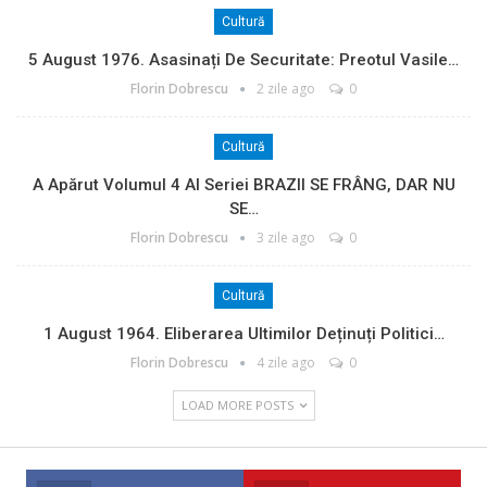
Cultură
5 August 1976. Asasinați De Securitate: Preotul Vasile…
Florin Dobrescu
2 zile ago
0
Cultură
A Apărut Volumul 4 Al Seriei BRAZII SE FRÂNG, DAR NU
SE…
Florin Dobrescu
3 zile ago
0
Cultură
1 August 1964. Eliberarea Ultimilor Deținuți Politici…
Florin Dobrescu
4 zile ago
0
LOAD MORE POSTS