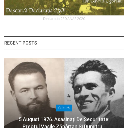
Declaratia 230 ANAF 2020
RECENT POSTS
Cultură
5 August 1976. Asasinați De Securitate:
Preotul Vasile Zăpârțan Și Dumitru…