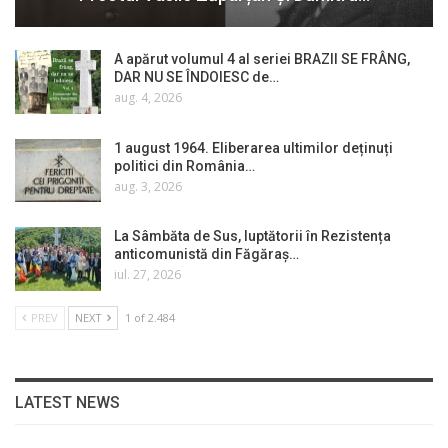
A apărut volumul 4 al seriei BRAZII SE FRÂNG,
DAR NU SE ÎNDOIESC de…
aug. 4, 2026
1 august 1964. Eliberarea ultimilor deținuți
politici din România…
aug. 3, 2026
La Sâmbăta de Sus, luptătorii în Rezistența
anticomunistă din Făgăraș…
iul. 27, 2026
PREV
NEXT
1 of 2.484
LATEST NEWS