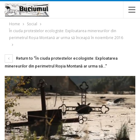
Home
Social
În ciuda protestelor ecologiste: Exploatarea minereurilor din
perimetrul Roşia Montană ar urma să înceapă în noiembrie 2016
Return to "În ciuda protestelor ecologiste: Exploatarea
minereurilor din perimetrul Roşia Montană ar urma să…"