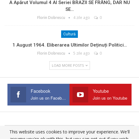
A Apărut Volumul 4 Al Seriei BRAZII SE FRÂNG, DAR NU
SE…
Florin Dobrescu
4 zile ago
0
Cultură
1 August 1964. Eliberarea Ultimilor Deținuți Politici…
Florin Dobrescu
5 zile ago
0
LOAD MORE POSTS
Facebook
Youtube
Join us on Facebook
Join us on Youtube
This website uses cookies to improve your experience. We'll
© 2025 - All Rights Reserved.
assume you're ok with this, but you can opt-out if you wish.