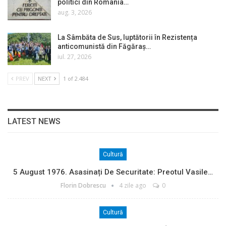
politici din România…
aug. 3, 2026
La Sâmbăta de Sus, luptătorii în Rezistența
anticomunistă din Făgăraș…
iul. 27, 2026
PREV
NEXT
1 of 2.484
LATEST NEWS
Cultură
5 August 1976. Asasinați De Securitate: Preotul Vasile…
Florin Dobrescu
4 zile ago
0
Cultură