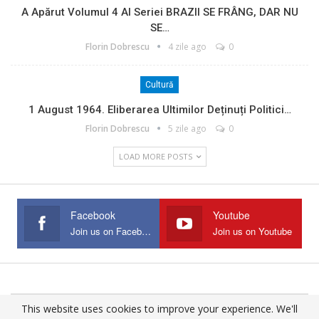
A Apărut Volumul 4 Al Seriei BRAZII SE FRÂNG, DAR NU
SE…
Florin Dobrescu
4 zile ago
0
Cultură
1 August 1964. Eliberarea Ultimilor Deținuți Politici…
Florin Dobrescu
5 zile ago
0
LOAD MORE POSTS
Facebook
Youtube
Join us on Facebook
Join us on Youtube
This website uses cookies to improve your experience. We'll
© 2025 - All Rights Reserved.