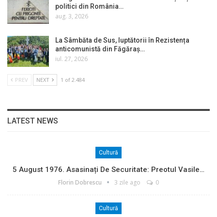
politici din România…
aug. 3, 2026
La Sâmbăta de Sus, luptătorii în Rezistența
anticomunistă din Făgăraș…
iul. 27, 2026
PREV
NEXT
1 of 2.484
LATEST NEWS
Cultură
5 August 1976. Asasinați De Securitate: Preotul Vasile…
Florin Dobrescu
3 zile ago
0
Cultură