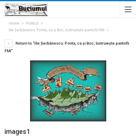
Home
Politică
Ilie Şerbănescu: Ponta, ca şi Boc, lustruieşte pantofii FMI
Return to "Ilie Şerbănescu: Ponta, ca şi Boc, lustruieşte pantofii
FMI"
images1