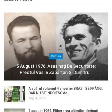
Cultură
5 August 1976. Asasinați De Securitate:
Preotul Vasile Zăpârțan Și Dumitru…
A apărut volumul 4 al seriei BRAZII SE FRÂNG,
DAR NU SE ÎNDOIESC de…
aug. 4, 2026
1 august 1964. Eliberarea ultimilor deținuți