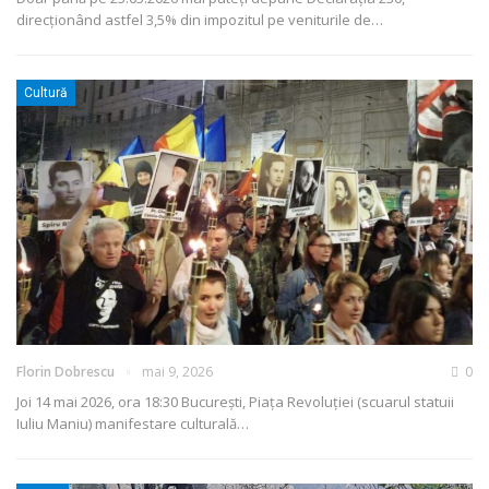
direcționând astfel 3,5% din impozitul pe veniturile de
…
Cultură
Florin Dobrescu
mai 9, 2026
0
Joi 14 mai 2026, ora 18:30
București, Piața Revoluției (scuarul statuii
Iuliu Maniu)
manifestare culturală
…