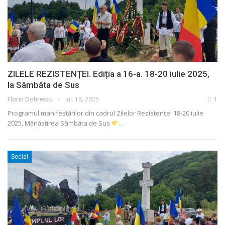
ZILELE REZISTENȚEI. Ediția a 16-a. 18-20 iulie 2025,
la Sâmbăta de Sus
Florin Dobrescu
iul. 18, 2025
1
Programul manifestărilor din cadrul Zilelor Rezistenței
18-20 iulie
2025, Mănăstirea Sâmbăta de Sus
…
Social