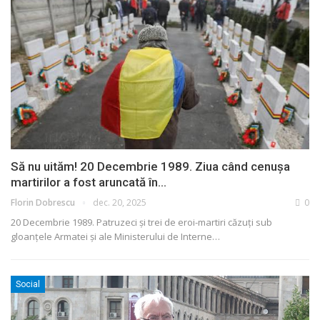
Să nu uităm! 20 Decembrie 1989. Ziua când cenușa
martirilor a fost aruncată în…
Florin Dobrescu
dec. 20, 2025
0
20 Decembrie 1989. Patruzeci și trei de eroi-martiri căzuți sub
gloanțele Armatei și ale Ministerului de Interne
…
Social