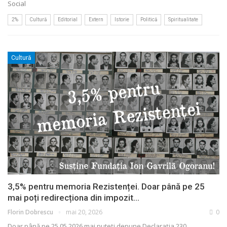
Social
2%
Cultură
Editorial
Extern
Istorie
Politică
Spiritualitate
Cultură
3,5% pentru memoria Rezistenței. Doar până pe 25
mai poți redirecționa din impozit…
Florin Dobrescu
mai 20, 2026
0
Doar până pe 25.05.2026 mai puteți depune Declarația 230,