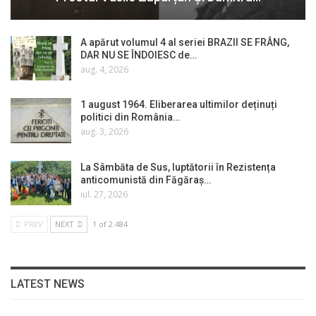
A apărut volumul 4 al seriei BRAZII SE FRÂNG,
DAR NU SE ÎNDOIESC de…
aug. 4, 2026
1 august 1964. Eliberarea ultimilor deținuți
politici din România…
aug. 3, 2026
La Sâmbăta de Sus, luptătorii în Rezistența
anticomunistă din Făgăraș…
iul. 27, 2026
PREV
NEXT
1 of 2.484
LATEST NEWS