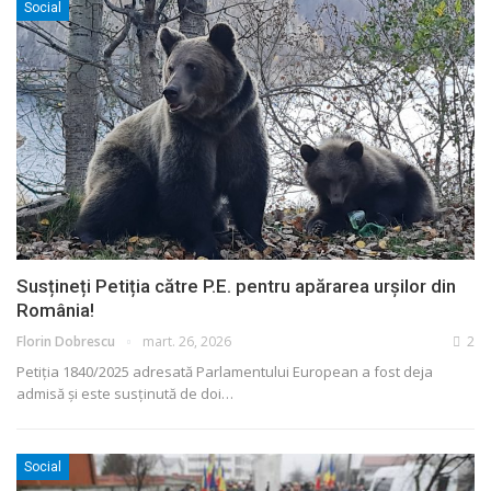
Social
Susțineți Petiția către P.E. pentru apărarea urșilor din
România!
Florin Dobrescu
mart. 26, 2026
2
Petiția 1840/2025 adresată Parlamentului European a fost deja
admisă și este susținută de doi
…
Social