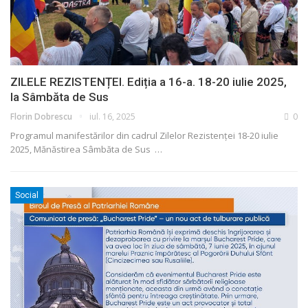
ZILELE REZISTENȚEI. Ediția a 16-a. 18-20 iulie 2025,
la Sâmbăta de Sus
Florin Dobrescu
iul. 16, 2025
0
Programul manifestărilor din cadrul Zilelor Rezistenței
18-20 iulie
2025, Mănăstirea Sâmbăta de Sus
…
Social