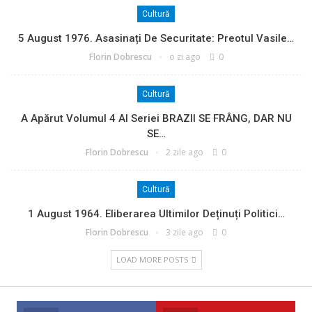
Cultură
5 August 1976. Asasinați De Securitate: Preotul Vasile…
Florin Dobrescu
o zi ago
0
Cultură
A Apărut Volumul 4 Al Seriei BRAZII SE FRÂNG, DAR NU
SE…
Florin Dobrescu
2 zile ago
0
Cultură
1 August 1964. Eliberarea Ultimilor Deținuți Politici…
Florin Dobrescu
3 zile ago
0
LOAD MORE POSTS