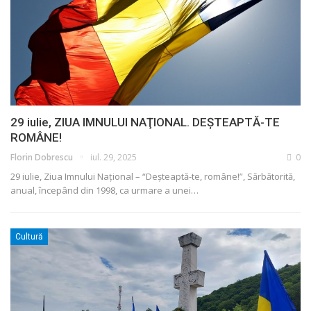
29 iulie, ZIUA IMNULUI NAŢIONAL. DEŞTEAPTĂ-TE
ROMÂNE!
Florin Dobrescu
iul. 29, 2025
0
29 iulie, Ziua Imnului Naţional – “Deşteaptă-te, române!”, Sărbătorită,
anual, începând din 1998, ca urmare a unei…
Cultură