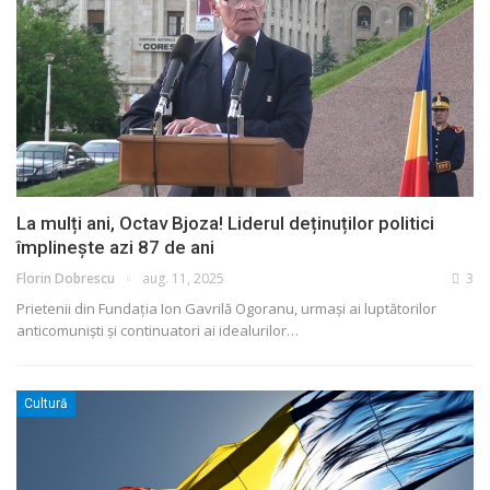
La mulți ani, Octav Bjoza! Liderul deținuților politici
împlinește azi 87 de ani
Florin Dobrescu
aug. 11, 2025
3
Prietenii din Fundația Ion Gavrilă Ogoranu, urmași ai luptătorilor
anticomuniști și continuatori ai idealurilor
…
Cultură