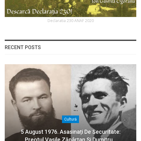
Declaratia 230 ANAF 2020
RECENT POSTS
Cultură
5 August 1976. Asasinați De Securitate:
Preotul Vasile Zăpârțan Și Dumitru…