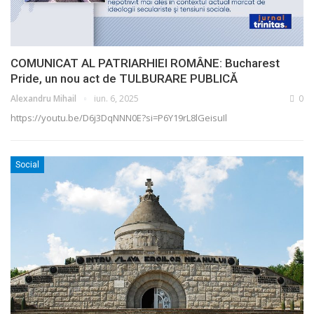
COMUNICAT AL PATRIARHIEI ROMÂNE: Bucharest
Pride, un nou act de TULBURARE PUBLICĂ
Alexandru Mihail
iun. 6, 2025
0
https://youtu.be/D6j3DqNNN0E?si=P6Y19rL8lGeisuIl
Social