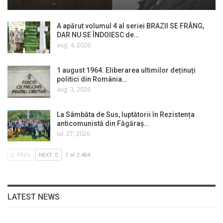
A apărut volumul 4 al seriei BRAZII SE FRÂNG,
DAR NU SE ÎNDOIESC de…
aug. 4, 2026
1 august 1964. Eliberarea ultimilor deținuți
politici din România…
aug. 3, 2026
La Sâmbăta de Sus, luptătorii în Rezistența
anticomunistă din Făgăraș…
iul. 27, 2026
PREV
NEXT
1 of 2.484
LATEST NEWS