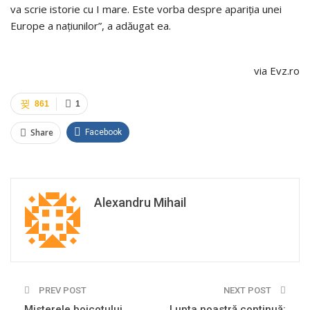
va scrie istorie cu I mare. Este vorba despre apariția unei
Europe a națiunilor”, a adăugat ea.
via Evz.ro
861
1
Share
Facebook
Alexandru Mihail
PREV POST
NEXT POST
Misterele boicotului
Lupta noastră continuă: