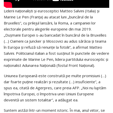
Liderii naționalişti şi eurosceptici Matteo Salvini (Italia) şi
Marine Le Pen (Franța) au atacat luni „buncărul de la
Bruxelles”, cu prilejul lansării, la Roma, a campaniei lor
electorale pentru alegerile europene din mai 2019.
„Duşmanii Europei s-au baricadat în buncărul de la Bruxelles
(…) Oameni ca Juncker şi Moscovici au adus sărăcia şi teama
în Europa şi refuză să renunțe la fotolii”, a afirmat Matteo
Salvini. Politicianul italian a fost susținut în punctele de vedere
exprimate de Marine Le Pen, lidera partitdului eurosceptic şi
naționalist Adunarea Națională (fostul Front Național).
Uniunea Europeană este construită pe multe promisiuni (…)
dar foarte puține realizări şi rezultate (…) insuficiente”, a
spus ea, citată de Agerpres, care preia AFP. „Noi nu luptăm
împotriva Europei, ci împotriva unei Uniuni Europene
devenită un sistem totalitar”, a adăugat ea.
Suntem astăzi într-un moment istoric. În mai, anul viitor, se