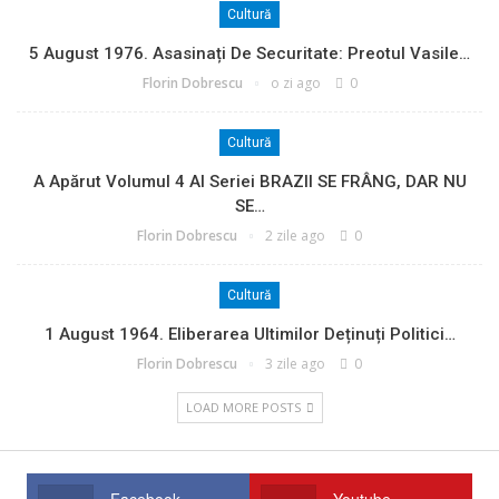
Cultură
5 August 1976. Asasinați De Securitate: Preotul Vasile…
Florin Dobrescu
o zi ago
0
Cultură
A Apărut Volumul 4 Al Seriei BRAZII SE FRÂNG, DAR NU
SE…
Florin Dobrescu
2 zile ago
0
Cultură
1 August 1964. Eliberarea Ultimilor Deținuți Politici…
Florin Dobrescu
3 zile ago
0
LOAD MORE POSTS
Facebook
Youtube