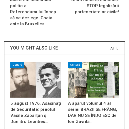
politic al
STOP legalizării
Referendumului încep
parteneriatelor civile!
să se dezlege. Cheia
este la Bruxelles
YOU MIGHT ALSO LIKE
All
Cultură
Cultură
5 august 1976. Asasinați
A apărut volumul 4 al
de Securitate: preotul
seriei BRAZII SE FRÂNG,
Vasile Zăpârțan și
DAR NU SE ÎNDOIESC de
Dumitru Leontieș…
Ion Gavrilă…