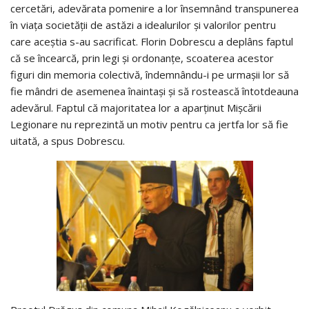
cercetări, adevărata pomenire a lor însemnând transpunerea
în viaţa societăţii de astăzi a idealurilor şi valorilor pentru
care aceştia s-au sacrificat. Florin Dobrescu a deplâns faptul
că se încearcă, prin legi şi ordonanţe, scoaterea acestor
figuri din memoria colectivă, îndemnându-i pe urmaşii lor să
fie mândri de asemenea înaintaşi şi să rostească întotdeauna
adevărul. Faptul că majoritatea lor a aparţinut Mişcării
Legionare nu reprezintă un motiv pentru ca jertfa lor să fie
uitată, a spus Dobrescu.