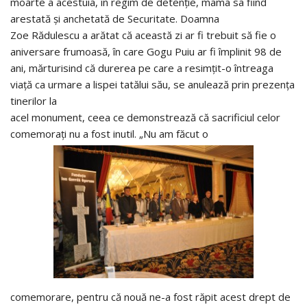
moarte a acestuia, în regim de detenţie, mama sa fiind
arestată şi anchetată de Securitate. Doamna
Zoe Rădulescu a arătat că această zi ar fi trebuit să fie o
aniversare frumoasă, în care Gogu Puiu ar fi împlinit 98 de
ani, mărturisind că durerea pe care a resimţit-o întreaga
viaţă ca urmare a lispei tatălui său, se anulează prin prezenţa
tinerilor la
acel monument, ceea ce demonstrează că sacrificiul celor
comemoraţi nu a fost inutil. „Nu am făcut o
comemorare, pentru că nouă ne-a fost răpit acest drept de