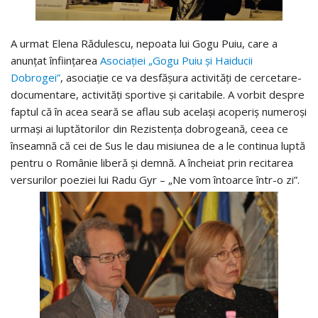
A urmat Elena Rădulescu, nepoata lui Gogu Puiu, care a
anunţat înfiinţarea
Asociaţiei „Gogu Puiu şi Haiducii
Dobrogei”
, asociaţie ce va desfăşura activităţi de cercetare-
documentare, activităţi sportive şi caritabile. A vorbit despre
faptul că în acea seară se aflau sub acelaşi acoperiş numeroşi
urmaşi ai luptătorilor din Rezistenţa dobrogeană, ceea ce
înseamnă că cei de Sus le dau misiunea de a le continua luptă
pentru o Românie liberă şi demnă. A încheiat prin recitarea
versurilor poeziei lui Radu Gyr – „Ne vom întoarce într-o zi”.