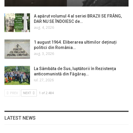
A apărut volumul 4 al seriei BRAZII SE FRÂNG,
DAR NU SE ÎNDOIESC de…
aug. 4, 2026
1 august 1964. Eliberarea ultimilor deținuți
politici din România…
aug. 3, 2026
La Sâmbăta de Sus, luptătorii în Rezistența
anticomunistă din Făgăraș…
iul. 27, 2026
PREV
NEXT
1 of 2.484
LATEST NEWS