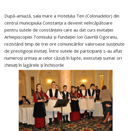
După-amiază, sala mare a Hotelului Ten (Colonadelor) din
centrul municipiului Constanţa a devenit neîncăpătoare
pentru sutele de constănţeni care au dat curs invitaţiei
Arhiepiscopiei Tomisului şi Fundaţiei Ion Gavrilă Ogoranu,
rezistând timp de trei ore comunicărilor valoroase susţinute
de prestigioşii invitaţi. Între sutele de participanţi s-au aflat
numeroşi urmaşi ai celor căzuţi în lupte, executaţi sumar ori
chinuiţi în lagărele şi închisorile