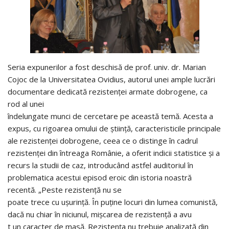
Seria expunerilor a fost deschisă de prof. univ. dr. Marian
Cojoc de la Universitatea Ovidius, autorul unei ample lucrări
documentare dedicată rezistenţei armate dobrogene, ca
rod al unei
îndelungate munci de cercetare pe această temă. Acesta a
expus, cu rigoarea omului de ştiinţă, caracteristicile principale
ale rezistenţei dobrogene, ceea ce o distinge în cadrul
rezistenţei din întreaga Românie, a oferit indicii statistice şi a
recurs la studii de caz, introducând astfel auditoriul în
problematica acestui episod eroic din istoria noastră
recentă. „Peste rezistență nu se
poate trece cu ușurință. În puține locuri din lumea comunistă,
dacă nu chiar în niciunul, mișcarea de rezistență a avu
t un caracter de masă. Rezistența nu trebuie analizată din