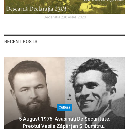
Declaratia 230 ANAF 2020
RECENT POSTS
Cultură
5 August 1976. Asasinați De Securitate:
Preotul Vasile Zăpârțan Și Dumitru…