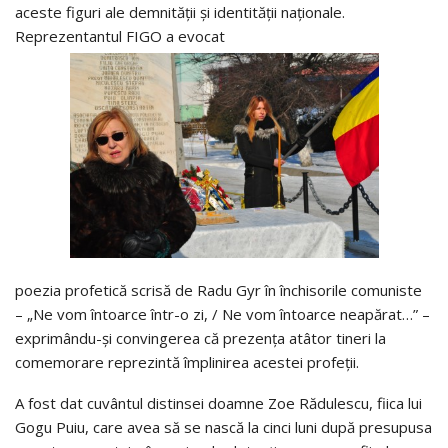
aceste figuri ale demnităţii şi identităţii naţionale.
Reprezentantul FIGO a evocat
poezia profetică scrisă de Radu Gyr în închisorile comuniste
– „Ne vom întoarce într-o zi, / Ne vom întoarce neapărat…” –
exprimându-şi convingerea că prezenţa atâtor tineri la
comemorare reprezintă împlinirea acestei profeţii.
A fost dat cuvântul distinsei doamne Zoe Rădulescu, fiica lui
Gogu Puiu, care avea să se nască la cinci luni după presupusa