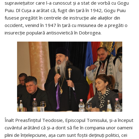
supravieţuitor care l-a cunoscut şi a stat de vorbă cu Gogu
Puiu. Dl Cuşa a arătat că, fugit din ţară în 1942, Gogu Puiu
fusese pregătit în centrele de instrucţie ale aliaţilor din
occident, venind în 1947 în ţară cu misiunea de a pregăti o
insurecţie populară antisovietică în Dobrogea.
Înalt Preasfinţitul Teodosie, Episcopul Tomisului, şi-a început
cuvântul arătând că şi-a dorit să fie în compania unor oameni
plini de înţelepciune, aşa cum sunt foştii deţinuţi politici, cei