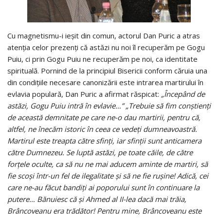
Cu magnetismu-i ieşit din comun, actorul Dan Puric a atras
atenţia celor prezenţi că astăzi nu noi îl recuperăm pe Gogu
Puiu, ci prin Gogu Puiu ne recuperăm pe noi, ca identitate
spirituală. Pornind de la principiul Bisericii conform căruia una
din condiţiile necesare canonizării este intrarea martirului în
evlavia populară, Dan Puric a afirmat răspicat:
„Începând de
astăzi, Gogu Puiu intră în evlavie…”
„Trebuie să fim conștienți
de această demnitate pe care ne-o dau martirii, pentru că,
altfel, ne înecăm istoric în ceea ce vedeți dumneavoastră.
Martirul este treapta către sfinți, iar sfinții sunt anticamera
către Dumnezeu. Se luptă astăzi, pe toate căile, de către
forțele oculte, ca să nu ne mai aducem aminte de martiri, să
fie scoși într-un fel de ilegalitate și să ne fie rușine! Adică, cei
care ne-au făcut bandiți ai poporului sunt în continuare la
putere… Bănuiesc că și Ahmed al II-lea dacă mai trăia,
Brâncoveanu era trădător! Pentru mine, Brâncoveanu este