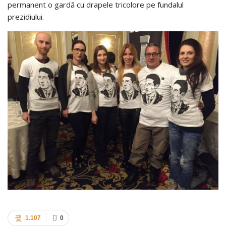
permanent o gardă cu drapele tricolore pe fundalul
prezidiului.
1.107
0