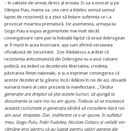
– în calitate de urmaş direct al eroului. D-sa a evocat şi pe
Olimpia Puiu, mama sa, cea care a înţeles sensul sensul
luptei de rezistenţă şi a ştiut să îndure suferinţa ce i-a
provocat moartea prematură. De asemenea, urmaşa lui
Gogu Puiu a expus argumentele mai mult decât
convingatoare care pun la îndoială faptul că eroul dobrogean
ar fi murit în acea încercuire, aşa cum afirmă versiunea
oficializată de Securitate. Zoe Rădulescu a arătat că
rezistenţa anticomunistă din Dobrogea nu a avut culoare
politică, ea având ca deziderate libertatea, credinţa,
păstrarea fiinţei naţionale, şi şi-a exprimat convingerea că
aceste deziderat îşi găsesc încă rădăcini în cei de azi, dovadă
numarul mare al celor prezenţi la manifestare.
„Tânăra
generație are dreptul să știe aceste lucruri, să ajungă la
documente la care noi nu am ajuns. Trebuie să se trezească
această curiozitate și generația tânără să considere dacă noi
am avut dreptate. Dar, indiferent ce s-ar spune, în sufletul
meu, Gogu Puiu, frații Fudulea, Nicolae Ciolacu și ceilalți vor
rămâne eroi pentru că au luptat pentru valori perene ale