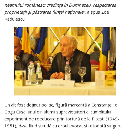
neamului românesc: credința în Dumnezeu, respectarea
proprietății și păstrarea ființei naționale
”, a spus Zoe
Rădulescu.
Un alt fost deţinut politic, figură marcantă a Constanţei, dl
Gogu Cuşa, unul din ultimii supravieţuitori ai cumplitului
experiment de reeducare prin tortură de la Piteşti (1949-
1951), d-sa fiind şi rudă cu eroul evocat şi totodată singurul