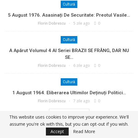
Cultură
5 August 1976. Asasinați De Securitate: Preotul Vasile…
Florin Dobrescu
5 zile ago
0
Cultură
A Apărut Volumul 4 Al Seriei BRAZII SE FRÂNG, DAR NU
SE…
Florin Dobrescu
6 zile ago
0
Cultură
1 August 1964. Eliberarea Ultimilor Deținuți Politici…
Florin Dobrescu
7 zile ago
0
LOAD MORE POSTS
This website uses cookies to improve your experience. We'll
assume you're ok with this, but you can opt-out if you wish.
Accept
Read More