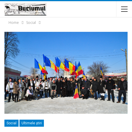
Home
Social
Social
Ultimele ştiri