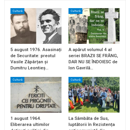
Cultură
Cultură
5 august 1976. Asasinați
A apărut volumul 4 al
de Securitate: preotul
seriei BRAZII SE FRÂNG,
Vasile Zăpârțan și
DAR NU SE ÎNDOIESC de
Dumitru Leontieș…
Ion Gavrilă…
Cultură
Cultură
1 august 1964.
La Sâmbăta de Sus,
Eliberarea ultimilor
luptătorii în Rezistența