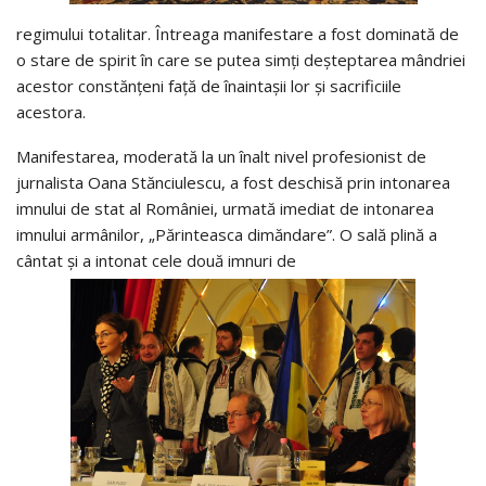
regimului totalitar. Întreaga manifestare a fost dominată de
o stare de spirit în care se putea simţi deşteptarea mândriei
acestor constănţeni faţă de înaintaşii lor şi sacrificiile
acestora.
Manifestarea, moderată la un înalt nivel profesionist de
jurnalista Oana Stănciulescu, a fost deschisă prin intonarea
imnului de stat al României, urmată imediat de intonarea
imnului armânilor, „Părinteasca dimăndare”. O sală plină a
cântat şi a intonat cele două imnuri de