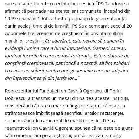
care au suferit pentru credinţa lor creştină. ÎPS Teodosie a
afirmat că perioada rezistenţei anticomuniste, începând din
1949 şi până în 1960, a fost o perioadă de grea suferinţă,
dar în acelaşi timp şi de lumină. IPS Sa a comparat secolul 20
cu primele trei vreacuri de creştinism, în privinţa mulţimii
martirilor creştini.
„Cu adevărat, este nevoie să punem în
evidenţă lumina care a biruit întunericul. Oameni care au
luminat locurile în care au fost torturaţi… Este o datorie de
conştiinţă creştinească, patriotică a noastră, să fim solidari
cu cei ce au suferit pentru noi, generaţiile care ne adăpăm
din înţelepciunea şi din jertfa lor…”
Reprezentantul Fundaţiei Ion Gavrilă Ogoranu, dl Florin
Dobrescu, a transmis un mesaj din partea acestei instituţii,
considerând că este o mare mângâiere faptul că biserica
strămoşească îmbrăţişează sacrificiul eroilor rezistenţei,
recunoscându-le caracterul de martiri creştini. D-sa a
reamintit că Ion Gavrilă Ogoranu spunea că nu este de ajuns
să îi comemorăm pe aceşti eroi, ori să realizăm studii şi