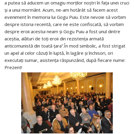
a putea să aducem un omagiu morților noștri în fața unei cruci
și a unui mormânt. Acum, ne-am hotărât să facem acest
eveniment în memoria lui Gogu Puiu. Este nevoie să vorbim
despre istoria recentă, care ne este confiscată, să vorbim
despre eroii acestui neam și Gogu Puiu a fost unul dintre
aceștia, alături de toți eroii din rezistența armată
anticomunistă din toată țara”.În mod simbolic, a fost strigat
un apel al celor căzuţi în luptă, în lagăre şi închisori, ori
executaţi sumar, asistenţa răspunzând, după fiecare nume:
Prezent!