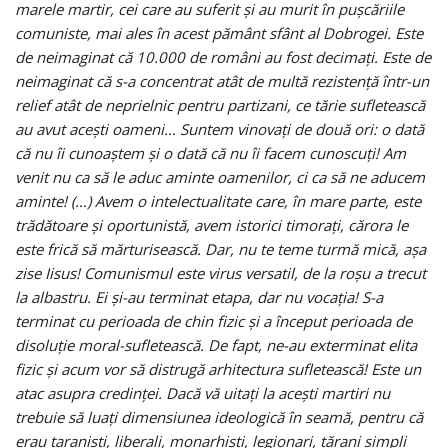
marele martir, cei care au suferit și au murit în pușcăriile
comuniste, mai ales în acest pământ sfânt al Dobrogei. Este
de neimaginat că 10.000 de români au fost decimați. Este de
neimaginat că s-a concentrat atât de multă rezistență într-un
relief atât de neprielnic pentru partizani, ce tărie sufletească
au avut acești oameni… Suntem vinovați de două ori: o dată
că nu îi cunoaștem și o dată că nu îi facem cunoscuți! Am
venit nu ca să le aduc aminte oamenilor, ci ca să ne aducem
aminte! (…) Avem o intelectualitate care, în mare parte, este
trădătoare și oportunistă, avem istorici timorați, cărora le
este frică să mărturisească. Dar, nu te teme turmă mică, așa
zise Iisus! Comunismul este virus versatil, de la roșu a trecut
la albastru. Ei și-au terminat etapa, dar nu vocația! S-a
terminat cu perioada de chin fizic și a început perioada de
disoluție moral-sufletească. De fapt, ne-au exterminat elita
fizic și acum vor să distrugă arhitectura sufletească! Este un
atac asupra credinței. Dacă vă uitați la acești martiri nu
trebuie să luați dimensiunea ideologică în seamă, pentru că
erau taranisti, liberali, monarhiști, legionari, țărani simpli