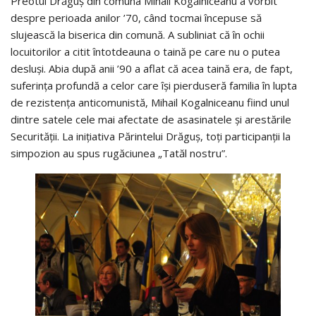
Preotul Drăguş din comuna Mihail Kogălniceanu a vorbit
despre perioada anilor ’70, când tocmai începuse să
slujească la biserica din comună. A subliniat că în ochii
locuitorilor a citit întotdeauna o taină pe care nu o putea
desluşi. Abia după anii ’90 a aflat că acea taină era, de fapt,
suferinţa profundă a celor care îşi pierduseră familia în lupta
de rezistenţa anticomunistă, Mihail Kogalniceanu fiind unul
dintre satele cele mai afectate de asasinatele şi arestările
Securităţii. La iniţiativa Părintelui Drăguş, toţi participanţii la
simpozion au spus rugăciunea „Tatăl nostru”.