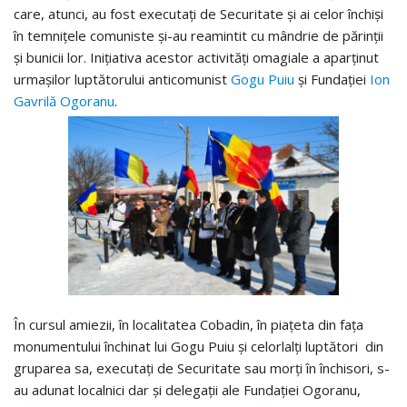
care, atunci, au fost executaţi de Securitate şi ai celor închişi
în temniţele comuniste şi-au reamintit cu mândrie de părinţii
şi bunicii lor. Iniţiativa acestor activităţi omagiale a aparţinut
urmaşilor luptătorului anticomunist
Gogu Puiu
şi Fundaţiei
Ion
Gavrilă Ogoranu
.
În cursul amiezii, în localitatea Cobadin, în piaţeta din faţa
monumentului închinat lui Gogu Puiu şi celorlalţi luptători din
gruparea sa, executaţi de Securitate sau morţi în închisori, s-
au adunat localnici dar şi delegaţii ale Fundaţiei Ogoranu,