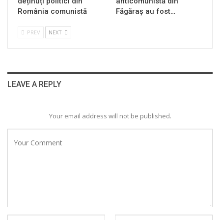
deținuți politici din
anticomunistă din
România comunistă
Făgăraș au fost…
PREV
NEXT
LEAVE A REPLY
Your email address will not be published.