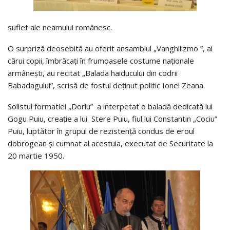
suflet ale neamului românesc.
O surpriză deosebită au oferit ansamblul „Vanghilizmo ”, ai
cărui copii, îmbrăcaţi în frumoasele costume naţionale
armâneşti, au recitat „Balada haiducului din codrii
Babadagului”, scrisă de fostul deţinut politic Ionel Zeana.
Solistul formatiei „Dorlu” a interpetat o baladă dedicată lui
Gogu Puiu, creaţie a lui Stere Puiu, fiul lui Constantin „Cociu”
Puiu, luptător în grupul de rezistenţă condus de eroul
dobrogean şi cumnat al acestuia, executat de Securitate la
20 martie 1950.