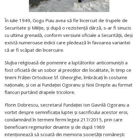
În iulie 1949, Gogu Puiu avea să fie încercuit de trupele de
Securitate şi Miliţie, şi după o rezistenţă dârză, s-ar fi sinucis
cu ultima grenadă, conform versiunii oficiale a Securităţii, deşi
există numeroase indicii care pledează în favoarea variantei
că ar fi scăpat din încercuire.
Slujba religioasă de pomenire a luptătorilor anticomunişti a
fost oficiată de un sobor al preoţilor din localitate, în timp ce
tinerii Frăţiei Ortodoxe Sf. Gheorghe, îmbrăcaţi în costume
naţionale, şi cei ai Fundaţiei Ogoranu şi Noii Drepte au format
flancuri purtând drapele tricolore.
Florin Dobrescu, secretarul Fundaţiei Ion Gavrilă Ogoranu a
vorbit despre semnificaţia luptei şi sacrificului acestor eroi,
condamnând în termeni fermi legea 217/2015, prin care
beneficiarii regimurilor dinainte şi de după 1989
intenţionează să scoată din memoria societăţii româneşti